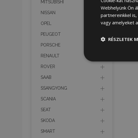
Cookie-kat haszn
MITSUBISHI
Webhelyünk Ön ál
NISSAN
partnereinkkel is
vagy amelyeket a 
OPEL
PEUGEOT
RÉSZLETEK M
PORSCHE
RENAULT
Elengedhetet
szüksége
ROVER
SAAB
SSANGYONG
SCANIA
SEAT
Az elengedhetetlenül
SKODA
a fiókkezelést. A we
SMART
Név