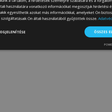
álunk a tartalom, a hirdetések személyre szabására és a forgalo
tali használatára vonatkozó információkat megosztjuk hirdetési 
, akik egyesíthetik azokat más információkkal, amelyeket Ön bizto
szolgáltatásaik Ön általi használatából gyűjtöttek össze.
Adatvéd
EGJELENÍTÉSE
ÖSSZES 
POWE
lenül
Teljesítmény
Célzás
Fu
s
Elengedhetetlenül szükséges
Teljesítmény
Célzás
Funkcionalitás
 szükséges sütik lehetővé teszik a webhely alapvető funkcióit, például a felhasznál
boldal nem használható megfelelően az elengedhetetlenül szükséges sütik nélkül.
Szolgáltató
/
Lejárat
Leírás
Domain