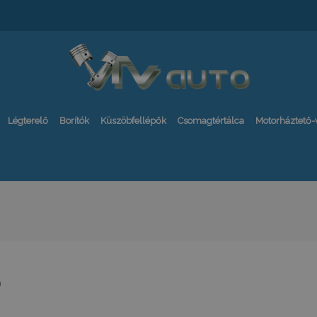
Légterelő
Borítók
Küszöbfellépők
Csomagtértálca
Motorháztető
6