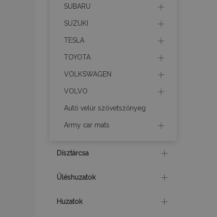
SUBARU
product_data_sto
SUZUKI
CookieScriptConse
TESLA
TOYOTA
VOLKSWAGEN
PHPSESSID
VOLVO
Googl
Autó velúr szövetszőnyeg
Army car mats
X-Magento-Vary
Dísztárcsa
Üléshuzatok
mage-cache-stor
Huzatok