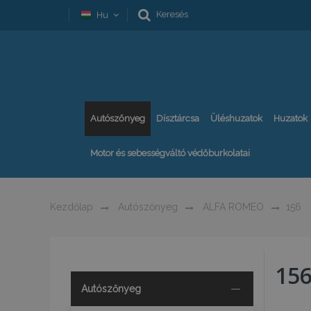
Keresés
Hu
Autószőnyeg
Dísztárcsa
Üléshuzatok
Huzatok
Motor és sebességváltó védőburkolatai
Kezdőlap
Autószőnyeg
ALFA ROMEO
156
15
Autószőnyeg