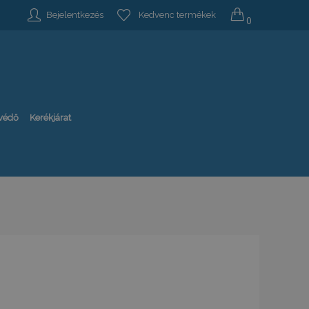
Bejelentkezés
Kedvenc termékek
0
-védő
Kerékjárat