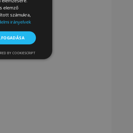
m elemzésére.
és elemző
sított számukra,
elmi irányelvek
ELFOGADÁSA
RED BY COOKIESCRIPT
nkcionalitás
ói bejelentkezést és