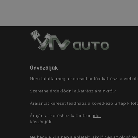
recently_compare
section_data_ids
Név
Név
Szol
Név
mage-translation-
Dom
storage
_ga
Üdvözöljük
test_cookie
Goo
.dou
form_key
Nem találta meg a keresett autóalkatrészt a webo
IDE
Goo
Szeretne érdeklődni alkatrész árainkról?
.dou
mage-cache-
storage-section-
_gid
Árajánlat kérését leadhatja a következő űrlap kitöl
invalidation
_gcl_au
Goo
form_key
.vtv
Árajánlat kéréshez kattintson
ide.
_ga_NJZ1FP2TFH
Köszönjük!
_gat
_fbp
Met
Inc.
Ne hagyja ki a nap ajánlatait, akcióit és az olcsó t