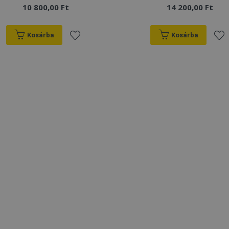
10 800,00 Ft
14 200,00 Ft
Kosárba
Kosárba
Hozzáadás
Hoz
a
a
kívánságlistához
kív