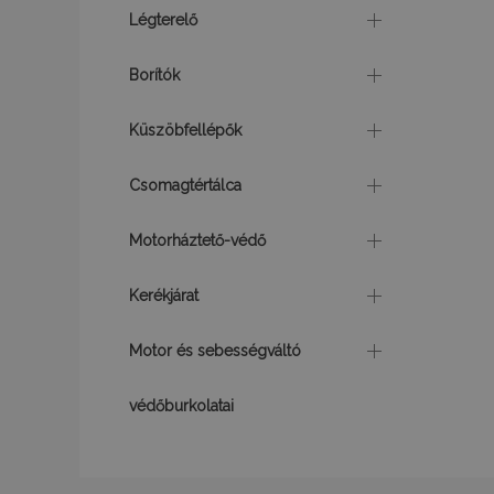
Légterelő
mage-cache-sessi
Borítók
recently_viewed_p
Küszöbfellépők
Csomagtértálca
recently_compare
Motorháztető-védő
mage-translation-f
Kerékjárat
mage-messages
Motor és sebességváltó
védőburkolatai
recently_viewed_p