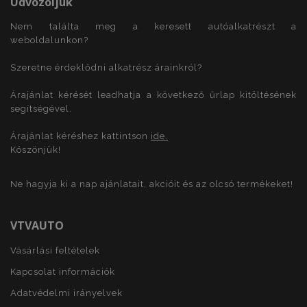
Üdvözöljük
Nem találta meg a keresett autóalkatrészt a
weboldalunkon?
Szeretne érdeklődni alkatrész árainkról?
X-Magento-Vary
1
Adobe Inc.
www.vtvauto.hu
Árajánlat kérését leadhatja a következő űrlap kitöltésének
segítségével.
Árajánlat kéréshez kattintson
ide.
Köszönjük!
Ne hagyja ki a nap ajánlatait, akcióit és az olcsó termékeket!
VTVAUTO
mage-cache-storage
1
Adobe Inc.
Vásárlási feltételek
www.vtvauto.hu
Kapcsolat információk
Adatvédelmi irányelvek