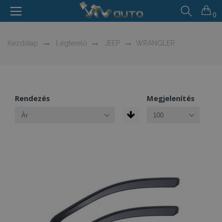
0
Kezdőlap
Légterelő
JEEP
WRANGLER
Rendezés
Megjelenítés