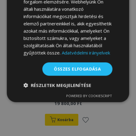
forgalom elemzésére. Webhelyünk Ön
általi használatára vonatkozó
információkat megosztjuk hirdetési és
elemző partnereinkkel is, akik egyesíthetik
azokat más információkkal, amelyeket Ön
biztosított számukra, vagy amelyeket a
szolgáltatásaik Ön általi használatából
gyűjtöttek össze.
Adatvédelmi irányelvek
ÖSSZES ELFOGADÁSA
RÉSZLETEK MEGJELENÍTÉSE
Légterelő JEEP WRANGLER JL IV, Bal +
Jobb 2019-, első és hátsó, 4 db, 5-ajtós
POWERED BY COOKIESCRIPT
Elengedhetetlenül
Teljesítmény
19 800,00 Ft
szükséges
Kosárba
Célzás
Funkcionalitás
Hozzáadás