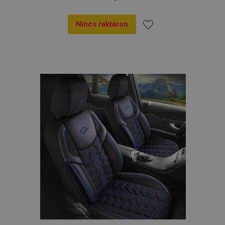
Nincs raktáron
Hozzáadás
a
kívánságlistához