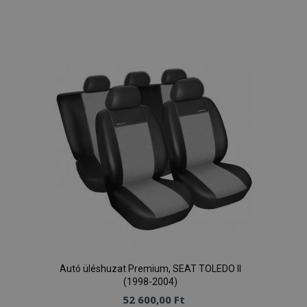
Hozzáadás
a
kívánságlistához
mage-messages
1
Adobe Inc.
www.vtvauto.hu
recently_viewed_product
1
Adobe Inc.
www.vtvauto.hu
Autó üléshuzat Premium, SEAT TOLEDO II
(1998-2004)
52 600,00 Ft