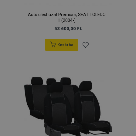
hirdetőitől
Autó üléshuzat Premium, SEAT TOLEDO
III (2004-)
53 600,00 Ft
Kosárba
Hozzáadás
a
kívánságlistához