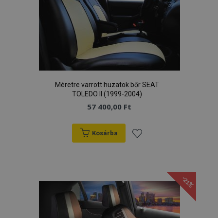
Méretre varrott huzatok bőr SEAT
TOLEDO II (1999-2004)
57 400,00 Ft
Kosárba
Hozzáadás
a
-21%
kívánságlistához