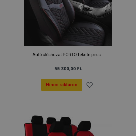
Autó üléshuzat PORTO fekete piros
55 300,00 Ft
Nincs raktáron
Hozzáadás
a
kívánságlistához