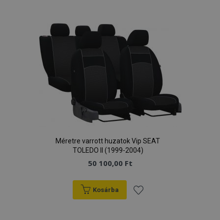
a
kívánságlistához
Google Adatvédelmi irányelvek
PHPSESSID
59 p
PHP.net
más
.vtvauto.hu
Méretre varrott huzatok Vip SEAT
TOLEDO II (1999-2004)
50 100,00 Ft
Kosárba
Hozzáadás