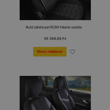
Autó üléshuzat RUSH fekete-szürke
55 300,00 Ft
Nincs raktáron
Hozzáadás
a
kívánságlistához