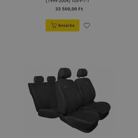
(1999-2004) 105-P1-T
33 500,00 Ft
Kosárba
Hozzáadás
a
kívánságlistához