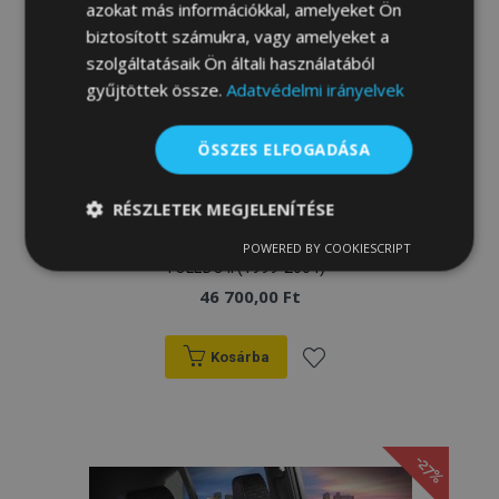
azokat más információkkal, amelyeket Ön
biztosított számukra, vagy amelyeket a
szolgáltatásaik Ön általi használatából
gyűjtöttek össze.
Adatvédelmi irányelvek
ÖSSZES ELFOGADÁSA
RÉSZLETEK MEGJELENÍTÉSE
Méretre varrott huzatok Elegance SEAT
POWERED BY COOKIESCRIPT
Elengedhetetlenül
Teljesítmény
TOLEDO II (1999-2004)
szükséges
46 700,00 Ft
Kosárba
Célzás
Funkcionalitás
Hozzáadás
a
-27%
kívánságlistához