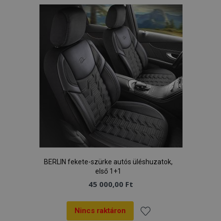
kívánságlistához
BERLIN fekete-szürke autós üléshuzatok,
első 1+1
45 000,00 Ft
Nincs raktáron