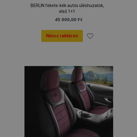
BERLIN fekete-kék autós üléshuzatok,
első 1+1
45 000,00 Ft
Nincs raktáron
Hozzáadás
a
kívánságlistához