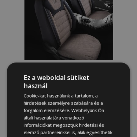
Autó üléshuzat PRESTIGE bézs-fekete
Ez a weboldal sütiket
45 000,00 Ft
használ
Cookie-kat használunk a tartalom, a
Nincs raktáron
hirdetések személyre szabására és a
Hozzáadás
forgalom elemzésére. Webhelyünk Ön
általi használatára vonatkozó
a
információkat megosztjuk hirdetési és
elemző partnereinkkel is, akik egyesíthetik
kívánságlistához