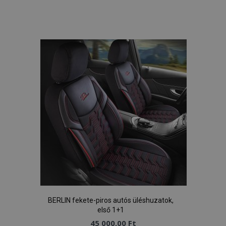
Hozzáadás
a
kívánságlistához
BERLIN fekete-piros autós üléshuzatok,
első 1+1
45 000,00 Ft