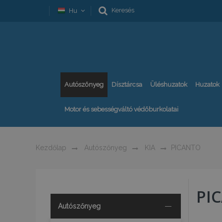
Keresés
Hu
Autószőnyeg
Dísztárcsa
Üléshuzatok
Huzatok
Motor és sebességváltó védőburkolatai
Kezdőlap
Autószőnyeg
KIA
PICANTO
PI
Autószőnyeg