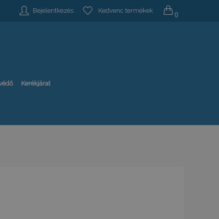
Bejelentkezés
Kedvenc termékek
0
-védő
Kerékjárat