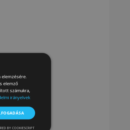
m elemzésére.
és elemző
sított számukra,
elmi irányelvek
ELFOGADÁSA
RED BY COOKIESCRIPT