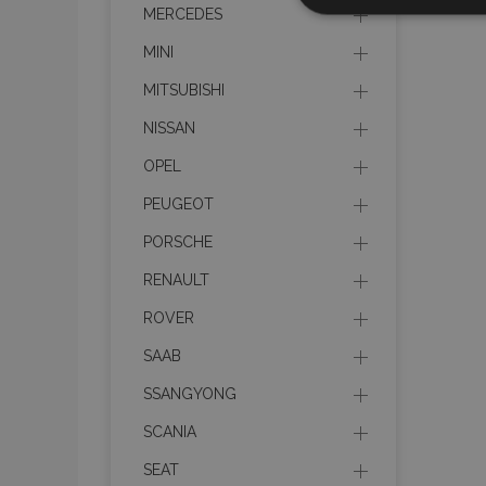
Elengedhetet
MERCEDES
szüksége
MINI
MITSUBISHI
NISSAN
OPEL
PEUGEOT
Az elengedhetetlenül
a fiókkezelést. A we
PORSCHE
Név
RENAULT
product_data_sto
ROVER
SAAB
CookieScriptConse
SSANGYONG
SCANIA
PHPSESSID
SEAT