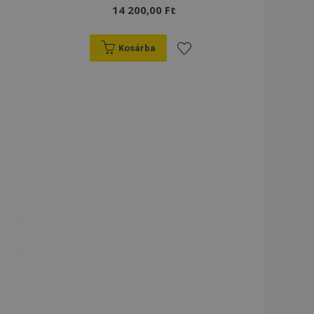
14 200,00 Ft
Kosárba
záadás
Hozzáadás
a
ánságlistához
kívánságlistához