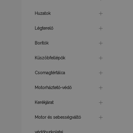
mage-translation-f
Huzatok
Légterelő
mage-messages
Borítók
Küszöbfellépők
recently_viewed_p
Csomagtértálca
recently_compare
Motorháztető-védő
section_data_ids
Kerékjárat
Motor és sebességváltó
Név
Név
védőburkolatai
Szol