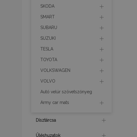
Googl
SKODA
SMART
SUBARU
X-Magento-Vary
SUZUKI
TESLA
TOYOTA
mage-cache-stor
VOLKSWAGEN
VOLVO
mage-cache-sessi
Autó velúr szövetszőnyeg
Army car mats
recently_viewed_p
Dísztárcsa
recently_compare
Üléshuzatok