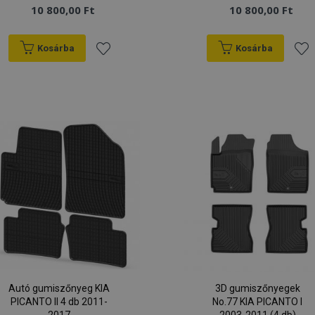
10 800,00 Ft
10 800,00 Ft
Kosárba
Kosárba
Hozzáadás
Hoz
a
a
kívánságlistához
kív
Autó gumiszőnyeg KIA
3D gumiszőnyegek
PICANTO II 4 db 2011-
No.77 KIA PICANTO I