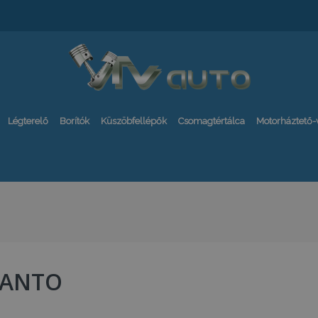
Légterelő
Borítók
Küszöbfellépők
Csomagtértálca
Motorháztető
CANTO