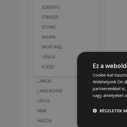
SORENTO
STINGER
STONIC
SHUMA
SPORTAGE
VENGA
Ez a webold
XCEED
Cookie-kat haszn
Webhelyünk Ön ál
LANCIA
partnereinkkel is
LAND ROVER
vagy amelyeket a 
LEXUS
RÉSZLETEK M
MAN
MAZDA