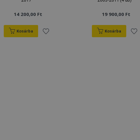
2017
2003-2011 (4 db)
14 200,00 Ft
19 900,00 Ft
Kosárba
Kosárba
Hozzáadás
Hoz
a
a
kívánságlistához
kív