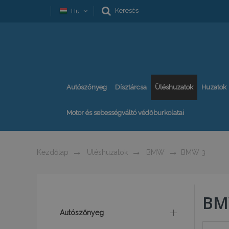
Keresés
Hu
Autószőnyeg
Dísztárcsa
Üléshuzatok
Huzatok
Motor és sebességváltó védőburkolatai
Kezdőlap
Üléshuzatok
BMW
BMW 3
BM
Autószőnyeg