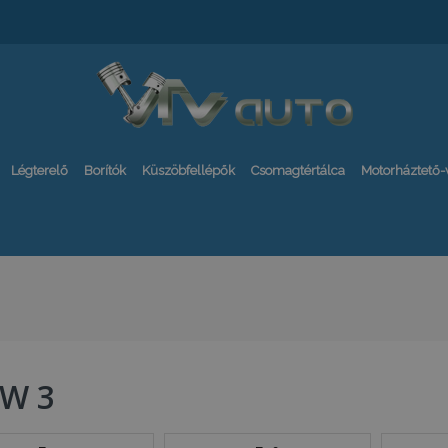
Légterelő
Borítók
Küszöbfellépők
Csomagtértálca
Motorháztető
W 3