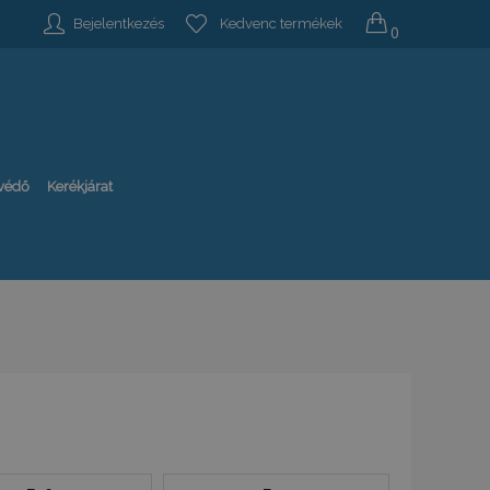
Bejelentkezés
Kedvenc termékek
0
-védő
Kerékjárat