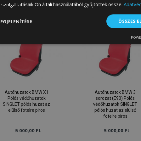
szolgáltatásaik Ön általi használatából gyűjtöttek össze.
Adatvéd
a
a
kívánságlistához
kív
EGJELENÍTÉSE
ÖSSZES 
POWE
lenül
Teljesítmény
Célzás
Fu
s
Elengedhetetlenül szükséges
Teljesítmény
Célzás
Funkcionalitás
Autóhuzatok BMW X1
Autóhuzatok BMW 3
Pólós védőhuzatok
sorozat (E90) Pólós
 szükséges sütik lehetővé teszik a webhely alapvető funkcióit, például a felhasznál
SINGLET pólós huzat az
védőhuzatok SINGLET
boldal nem használható megfelelően az elengedhetetlenül szükséges sütik nélkül.
elülső fotelre piros
pólós huzat az elülső
Szolgáltató
/
fotelre piros
Lejárat
Leírás
Domain
5 000,00 Ft
5 000,00 Ft
rage
1 nap
A legutóbb megtekintett / ö
Adobe Inc.
termékekhez kapcsolódó 
www.vtvauto.hu
konfigurációját tárolja.