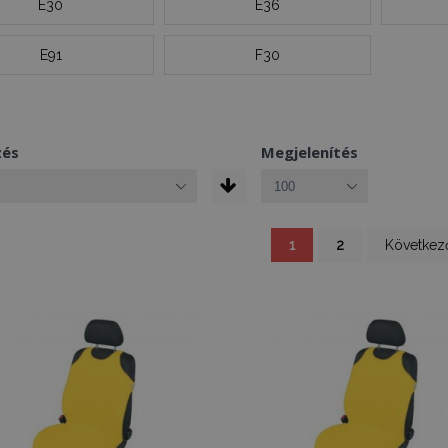
E30
E36
E91
F30
zés
Megjelenítés
You're currently reading
Oldal
Oldal
Oldal
1
2
Következ