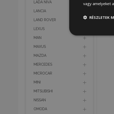
LADA NIVA
vagy amelyeket a 
LANCIA
RÉSZLETEK M
LAND ROVER
LEXUS
Elengedhetet
szüksége
MAN
MAXUS
MAZDA
MERCEDES
MICROCAR
Az elengedhetetlenül
MINI
a fiókkezelést. A we
MITSUBISHI
Név
NISSAN
product_data_sto
OMODA