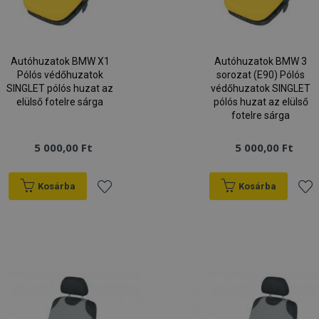
Autóhuzatok BMW X1
Autóhuzatok BMW 3
Pólós védőhuzatok
sorozat (E90) Pólós
SINGLET pólós huzat az
védőhuzatok SINGLET
elülső fotelre sárga
pólós huzat az elülső
fotelre sárga
5 000,00 Ft
5 000,00 Ft
Kosárba
Kosárba
Hozzáadás
Hoz
a
a
kívánságlistához
kív