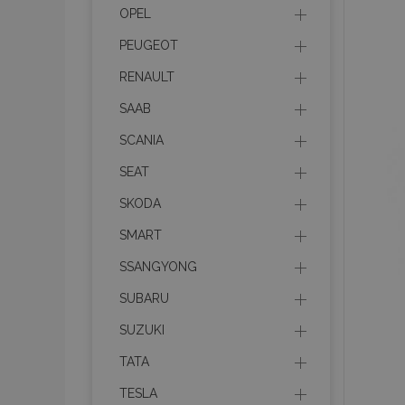
OPEL
CookieScriptConse
PEUGEOT
RENAULT
PHPSESSID
SAAB
Googl
SCANIA
SEAT
SKODA
X-Magento-Vary
SMART
SSANGYONG
SUBARU
mage-cache-stor
SUZUKI
TATA
mage-cache-sessi
TESLA