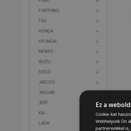
FORD
FORTHING
FSO
HONDA
HYUNDAI
INFINITI
ISUZU
IVECO
JAECOO
JAGUAR
JEEP
Ez a webold
KIA
Cookie-kat haszn
Webhelyünk Ön ál
LADA
partnereinkkel is