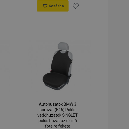
Kosárba
ipt.com szolgáltatás
e-k beleegyezési
e. Szükséges, hogy
záadás
Hozzáadás
e banner
a
P nyelvén
általános célú
ánságlistához
kívánságlistához
ználói
tartására
gy véletlenszerűen
sának módja a
e jó példa arra,
ak között
t fenn.
Magento 2 rendszer
e, hogy a
verziója
szi, hogy ugyanazon
olódnak a
uk, hogy
yorsítótárát a
Autóhuzatok BMW 3
lak gyorsabban
sorozat (E46) Pólós
védőhuzatok SINGLET
 váltja ki a helyi
pólós huzat az elülső
r a
fotelre fekete
a sütit, az