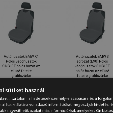
Autóhuzatok BMW X1
Autóhuzatok BMW 3
Pólós védőhuzatok
sorozat (E90) Pólós
SINGLET pólós huzat az
védőhuzatok SINGLET
elülső fotelre
pólós huzat az elülső
grafitszürke
fotelre grafitszürke
5 000,00 Ft
5 000,00 Ft
al sütiket használ
álunk a tartalom, a hirdetések személyre szabására és a forgalo
Kosárba
Kosárba
tali használatára vonatkozó információkat megosztjuk hirdetési 
Hozzáadás
Hoz
, akik egyesíthetik azokat más információkkal, amelyeket Ön bizto