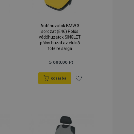
Autóhuzatok BMW 3
sorozat (E46) Pólós
védőhuzatok SINGLET
pólós huzat az elülső
fotelre sárga
5 000,00 Ft
Kosárba
záadás
Hozzáadás
a
ánságlistához
kívánságlistához