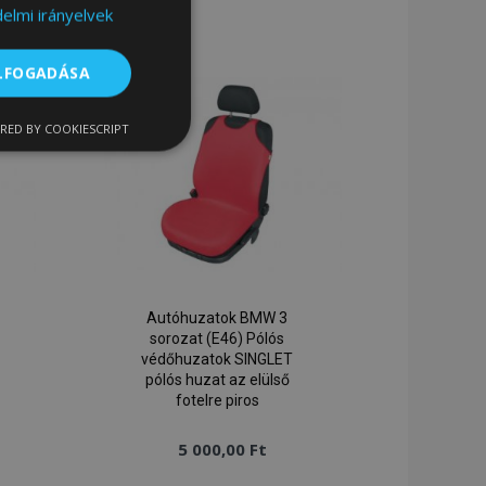
elmi irányelvek
a
ánságlistához
kívánságlistához
ELFOGADÁSA
RED BY COOKIESCRIPT
nkcionalitás
Autóhuzatok BMW 3
sorozat (E46) Pólós
ói bejelentkezést és
védőhuzatok SINGLET
pólós huzat az elülső
fotelre piros
5 000,00 Ft
sszehasonlított
termékadatok