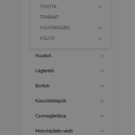
TOYOTA
recently_viewed_p
TRABANT
VOLKSWAGEN
recently_compare
VOLVO
mage-translation-f
Huzatok
Légterelő
mage-messages
Borítók
Küszöbfellépők
recently_viewed_p
Csomagtértálca
recently_compare
Motorháztető-védő
section_data_ids