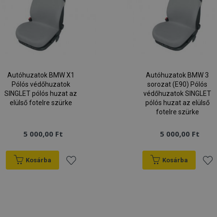
Autóhuzatok BMW X1
Autóhuzatok BMW 3
Pólós védőhuzatok
sorozat (E90) Pólós
SINGLET pólós huzat az
védőhuzatok SINGLET
elülső fotelre szürke
pólós huzat az elülső
fotelre szürke
5 000,00 Ft
5 000,00 Ft
Kosárba
Kosárba
Hozzáadás
Hoz
a
a
kívánságlistához
kív