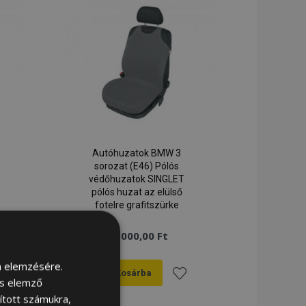
Autóhuzatok BMW 3
sorozat (E46) Pólós
védőhuzatok SINGLET
pólós huzat az elülső
fotelre grafitszürke
5 000,00 Ft
m elemzésére.
Kosárba
és elemző
záadás
Hozzáadás
sított számukra,