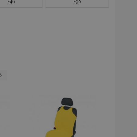
E46
E90
 page
ő