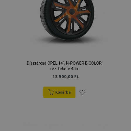
Google Adatvédelmi irányelvek
PHPSESSID
59 p
PHP.net
más
.vtvauto.hu
Dísztárcsa OPEL 14", N-POWER BICOLOR
réz-fekete 4db
13 500,00 Ft
Kosárba
Hozzáadás
a
kívánságlistához