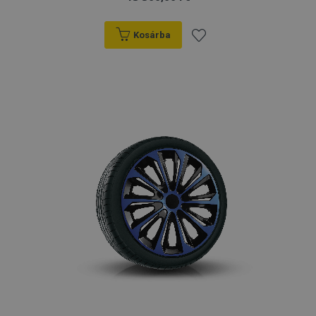
Kosárba
Hozzáadás
a
kívánságlistához