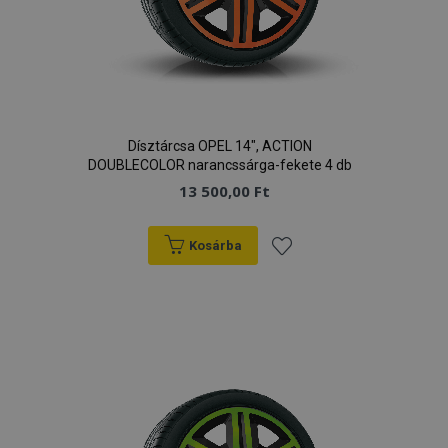
hirdetőitől
Dísztárcsa OPEL 14", ACTION
DOUBLECOLOR narancssárga-fekete 4 db
13 500,00 Ft
Kosárba
Hozzáadás
a
kívánságlistához