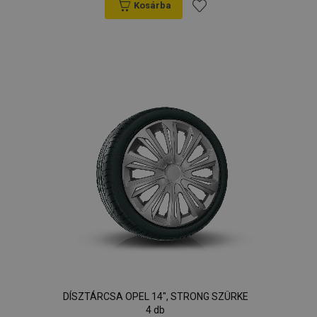
Kosárba
Hozzáadás
a
kívánságlistához
DÍSZTÁRCSA OPEL 14", STRONG SZÜRKE
4 db