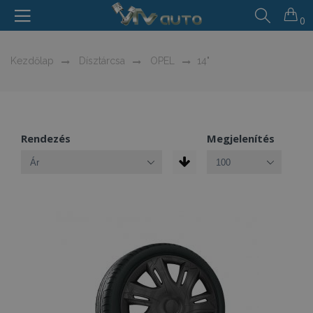
0
Kezdőlap
Dísztárcsa
OPEL
14"
Rendezés
Megjelenítés