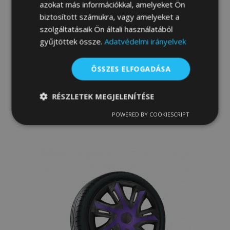
azokat más információkkal, amelyeket Ön
biztosított számukra, vagy amelyeket a
szolgáltatásaik Ön általi használatából
gyűjtöttek össze.
Adatvédelmi irányelvek
DÍSZTÁRCSA OPEL 14", STRONG
DUOCOLOR 4 db
ÖSSZES ELFOGADÁSA
13 000,00 Ft
RÉSZLETEK MEGJELENÍTÉSE
Kosárba
POWERED BY COOKIESCRIPT
Hozzáadás
Elengedhetetlenül
Teljesítmény
szükséges
a
kívánságlistához
Célzás
Funkcionalitás