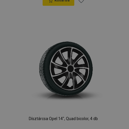
Kosárba
Hozzáadás
a
kívánságlistához
Dísztárcsa Opel 14", Quad bicolor, 4 db