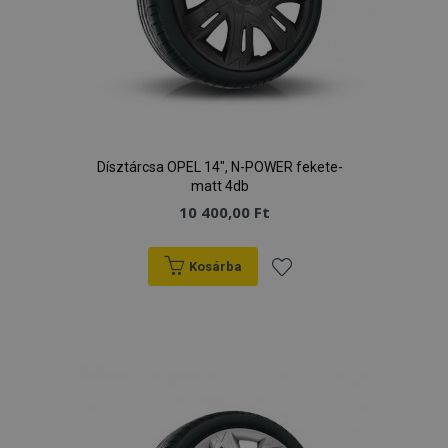
Dísztárcsa OPEL 14", N-POWER fekete-
matt 4db
10 400,00 Ft
Kosárba
Hozzáadás
a
kívánságlistához