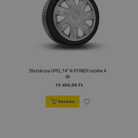
Dísztárcsa OPEL 14" N-POWER szürke 4
db
10 400,00 Ft
Kosárba
Hozzáadás
a
kívánságlistához