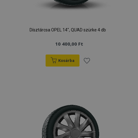
Dísztárcsa OPEL 14", QUAD szürke 4 db
10 400,00 Ft
Kosárba
Hozzáadás
a
kívánságlistához