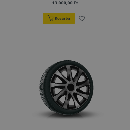
13 000,00 Ft
Kosárba
Hozzáadás
a
kívánságlistához