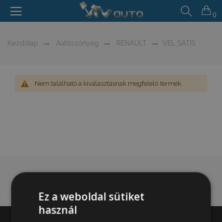
0
Kezdőlap
Autószőnyeg
RENAULT
VEL SATIS
Nem található a kiválasztásnak megfelelő termék.
Ez a weboldal sütiket
használ