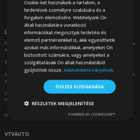
Cookie-kat használunk a tartalom, a
hirdetések személyre szabására és a
forgalom elemzésére. Webhelyünk Ön
általi használatára vonatkozó
Üdvözöljük
információkat megosztjuk hirdetési és
elemző partnereinkkel is, akik egyesíthetik
Nem találta meg a keresett autóalkatrészt a
azokat más információkkal, amelyeket Ön
weboldalunkon?
biztosított számukra, vagy amelyeket a
szolgáltatásaik Ön általi használatából
Szeretne érdeklődni alkatrész árainkról?
gyűjtöttek össze.
Adatvédelmi irányelvek
Árajánlat kérését leadhatja a következő űrlap kitöltésének
segítségével.
ÖSSZES ELFOGADÁSA
Árajánlat kéréshez kattintson
ide.
Köszönjük!
RÉSZLETEK MEGJELENÍTÉSE
POWERED BY COOKIESCRIPT
Ne hagyja ki a nap ajánlatait, akcióit és az olcsó termékeket!
Elengedhetetlenül
Teljesítmény
szükséges
VTVAUTO