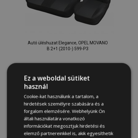
Autó üléshuzat Elegance, OPEL MOVANO
B 2+1 (2010-) 599-P3
27 900,00 Ft
Ez a weboldal sütiket
használ
Kosárba
Hozzáadás
Cookie-kat használunk a tartalom, a
hirdetések személyre szabására és a
a
forgalom elemzésére. Webhelyünk Ön
általi használatára vonatkozó
kívánságlistához
információkat megosztjuk hirdetési és
elemző partnereinkkel is, akik egyesíthetik