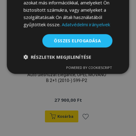
azokat más információkkal, amelyeket Ön
biztosított számukra, vagy amelyeket a
szolgáltatásaik Ön általi használatából
gyűjtöttek össze.
Adatvédelmi irányelvek
ÖSSZES ELFOGADÁSA
RÉSZLETEK MEGJELENÍTÉSE
POWERED BY COOKIESCRIPT
Elengedhetetlenül
Teljesítmény
szükséges
Autó üléshuzat Elegance, OPEL MOVANO
B 2+1 (2010-) 599-P2
Célzás
Funkcionalitás
27 900,00 Ft
Kosárba
Hozzáadás