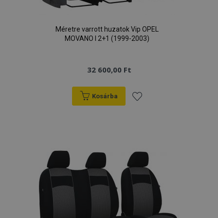
Méretre varrott huzatok Vip OPEL
MOVANO I 2+1 (1999-2003)
32 600,00 Ft
Kosárba
Hozzáadás
a
kívánságlistához