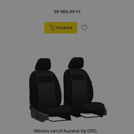
hirdetőitől
30 900,00 Ft
Kosárba
Hozzáadás
a
kívánságlistához
Méretre varrott huzatok Vip OPEL