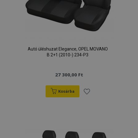
Autó üléshuzat Elegance, OPEL MOVANO
B 2+1 (2010-) 234-P3
27 300,00 Ft
Kosárba
Hozzáadás
a
kívánságlistához