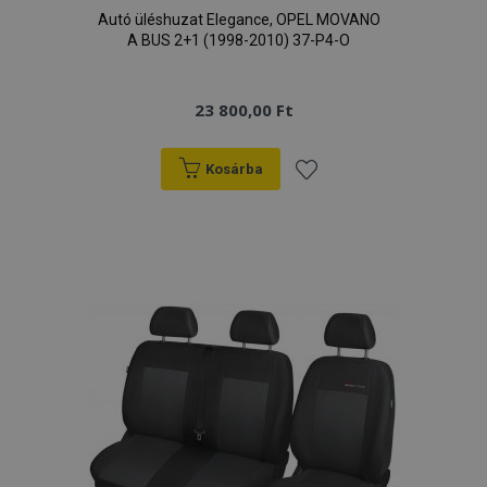
Autó üléshuzat Elegance, OPEL MOVANO
A BUS 2+1 (1998-2010) 37-P4-O
23 800,00 Ft
Kosárba
Hozzáadás
a
kívánságlistához