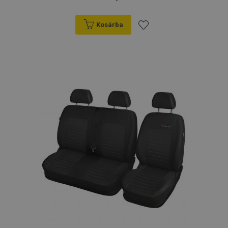
Kosárba
Hozzáadás
a
kívánságlistához