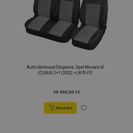
mage-messages
1
Adobe Inc.
www.vtvauto.hu
Autó üléshuzat Elegance, Opel Movano III
(C) BUS 2+1 (2022->) 870-P2
30 000,00 Ft
Kosárba
recently_viewed_product
1
Adobe Inc.
www.vtvauto.hu
Hozzáadás
a