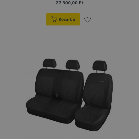
27 300,00 Ft
Kosárba
Hozzáadás
a
kívánságlistához