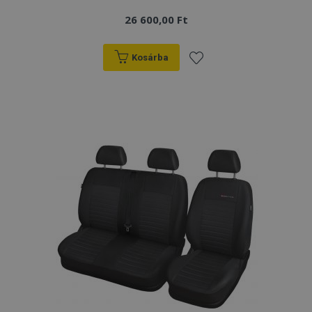
26 600,00 Ft
Kosárba
Hozzáadás
a
kívánságlistához