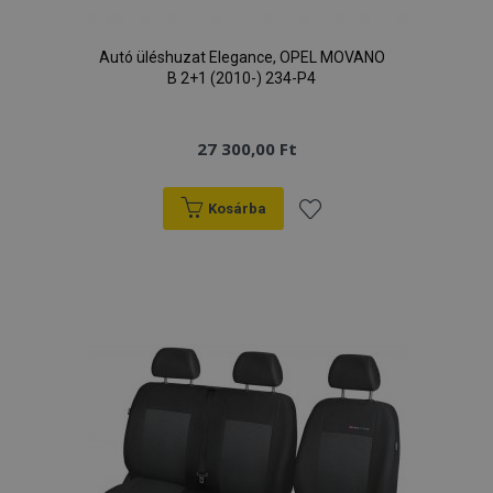
Autó üléshuzat Elegance, OPEL MOVANO
B 2+1 (2010-) 234-P4
27 300,00 Ft
Kosárba
Hozzáadás
a
kívánságlistához