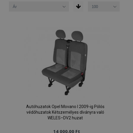
Autóhuzatok Opel Movano I 2009-ig Pólós
védőhuzatok Kétszemélyes díványra való
WELES–DV2 huzat
14 000,00 Ft