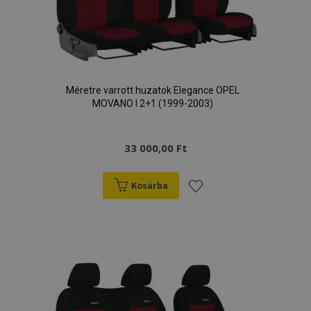
Méretre varrott huzatok Elegance OPEL
MOVANO I 2+1 (1999-2003)
33 000,00 Ft
Kosárba
Hozzáadás
a
kívánságlistához