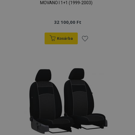
MOVANO I 1+1 (1999-2003)
32 100,00 Ft
Kosárba
Hozzáadás
a
kívánságlistához