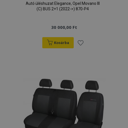
Autó üléshuzat Elegance, Opel Movano III
X-Magento-Vary
1
Adobe Inc.
(C) BUS 2+1 (2022->) 870-P4
www.vtvauto.hu
30 000,00 Ft
Kosárba
Hozzáadás
a
kívánságlistához
mage-cache-storage
1
Adobe Inc.
www.vtvauto.hu
mage-cache-sessid
1
Adobe Inc.
www.vtvauto.hu