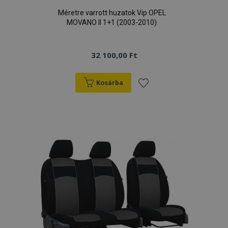
Méretre varrott huzatok Vip OPEL
MOVANO II 1+1 (2003-2010)
32 100,00 Ft
Kosárba
Hozzáadás
a
kívánságlistához