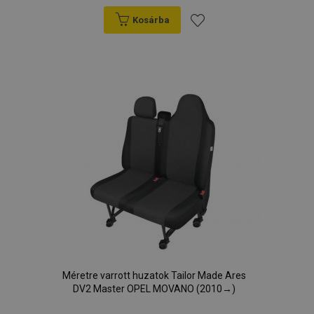
Kosárba
Hozzáadás
a
kívánságlistához
Méretre varrott huzatok Tailor Made Ares
DV2 Master OPEL MOVANO (2010→)