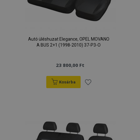
Autó üléshuzat Elegance, OPEL MOVANO
A BUS 2+1 (1998-2010) 37-P3-O
23 800,00 Ft
Kosárba
Hozzáadás
a
kívánságlistához