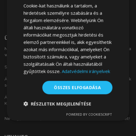
Cookie-kat használunk a tartalom, a
hirdetések személyre szabására és a
forgalom elemzésére. Webhelyünk Ön
általi használatára vonatkozó
információkat megosztjuk hirdetési és
Üdvözöljük
elemző partnereinkkel is, akik egyesíthetik
azokat más információkkal, amelyeket Ön
Nem találta meg a keresett autóalkatrészt a
weboldalunkon?
biztosított számukra, vagy amelyeket a
szolgáltatásaik Ön általi használatából
Szeretne érdeklődni alkatrész árainkról?
gyűjtöttek össze.
Adatvédelmi irányelvek
Árajánlat kérését leadhatja a következő űrlap kitöltésének
segítségével.
ÖSSZES ELFOGADÁSA
Árajánlat kéréshez kattintson
ide.
RÉSZLETEK MEGJELENÍTÉSE
Köszönjük!
POWERED BY COOKIESCRIPT
Elengedhetetlenül
Teljesítmény
Ne hagyja ki a nap ajánlatait, akcióit és az olcsó termékeket!
szükséges