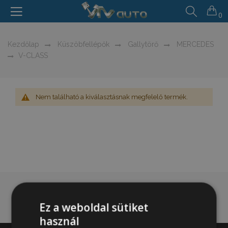
0
Kezdőlap
Küszöbfellépők
Gallytörő
MERCEDES
V-CLASS
Nem található a kiválasztásnak megfelelő termék.
Ez a weboldal sütiket
használ