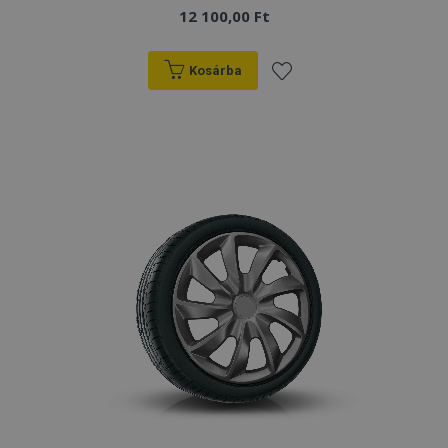
12 100,00 Ft
Kosárba
Hozzáadás
a
kívánságlistához