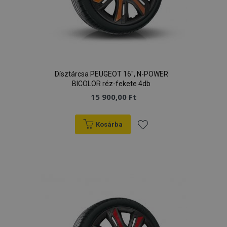
hirdetőitől
Dísztárcsa PEUGEOT 16", N-POWER
BICOLOR réz-fekete 4db
15 900,00 Ft
Kosárba
Hozzáadás
a
kívánságlistához