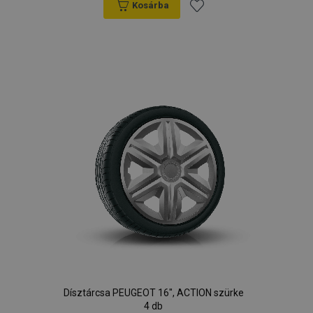
Kosárba
Hozzáadás
a
kívánságlistához
Dísztárcsa PEUGEOT 16", ACTION szürke
4 db