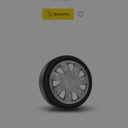
Kosárba
Hozzáadás
a
kívánságlistához