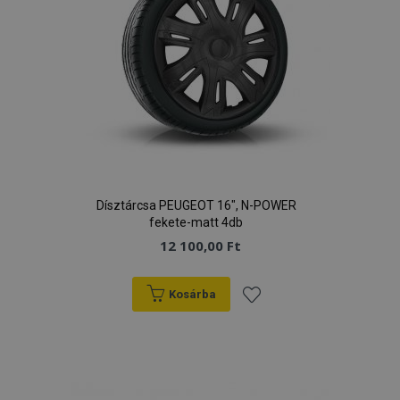
Dísztárcsa PEUGEOT 16", N-POWER
fekete-matt 4db
12 100,00 Ft
Kosárba
Hozzáadás
a
kívánságlistához