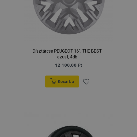
Dísztárcsa PEUGEOT 16", THE BEST
ezüst, 4db
12 100,00 Ft
Kosárba
Hozzáadás
a
kívánságlistához