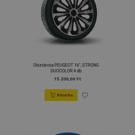
Google Adatvédelmi irányelvek
PHPSESSID
59 p
PHP.net
más
.vtvauto.hu
Dísztárcsa PEUGEOT 16", STRONG
DUOCOLOR 4 db
15 200,00 Ft
Kosárba
Hozzáadás
a
kívánságlistához