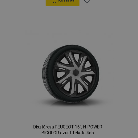
Kosárba
Hozzáadás
a
kívánságlistához
Dísztárcsa PEUGEOT 16", N-POWER
BICOLOR ezüst-fekete 4db