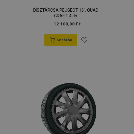
DÍSZTÁRCSA PEUGEOT 16", QUAD
GRAFIT 4 db
12 100,00 Ft
Kosárba
Hozzáadás
a
kívánságlistához