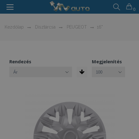
0
Kezdőlap
Dísztárcsa
PEUGEOT
16"
Rendezés
Megjelenítés