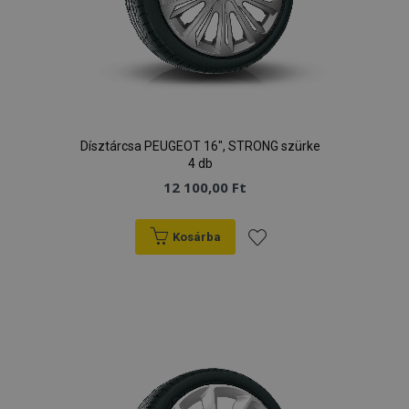
Dísztárcsa PEUGEOT 16", STRONG szürke
4 db
12 100,00 Ft
Kosárba
Hozzáadás
a
kívánságlistához