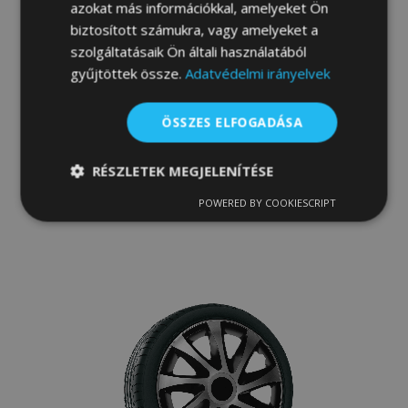
azokat más információkkal, amelyeket Ön
biztosított számukra, vagy amelyeket a
szolgáltatásaik Ön általi használatából
gyűjtöttek össze.
Adatvédelmi irányelvek
Dísztárcsa PEUGEOT 16", QUAD BICOLOR
4 db
ÖSSZES ELFOGADÁSA
15 200,00 Ft
RÉSZLETEK MEGJELENÍTÉSE
Kosárba
POWERED BY COOKIESCRIPT
Hozzáadás
Elengedhetetlenül
Teljesítmény
szükséges
a
kívánságlistához
Célzás
Funkcionalitás