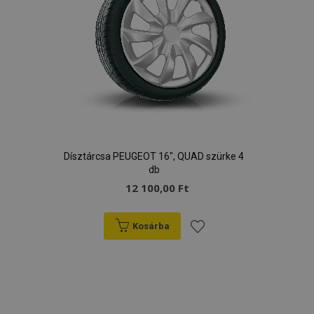
Dísztárcsa PEUGEOT 16", QUAD szürke 4
db
12 100,00 Ft
Kosárba
Hozzáadás
a
kívánságlistához