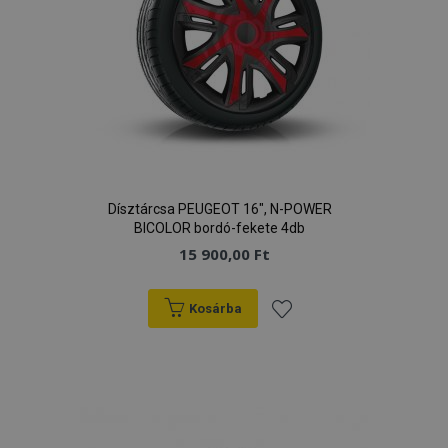
Dísztárcsa PEUGEOT 16", N-POWER
BICOLOR bordó-fekete 4db
15 900,00 Ft
Kosárba
Hozzáadás
a
kívánságlistához