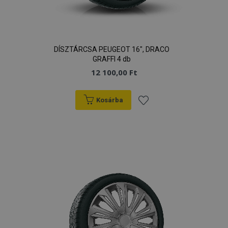
DÍSZTÁRCSA PEUGEOT 16", DRACO
GRAFFI 4 db
12 100,00 Ft
Kosárba
Hozzáadás
a
kívánságlistához