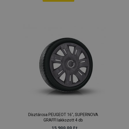
Hozzáadás
a
kívánságlistához
Dísztárcsa PEUGEOT 16", SUPERNOVA
GRAFFI lakkozott 4 db
15 900,00 Ft