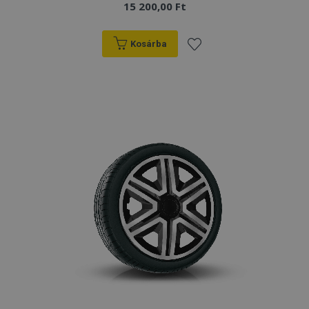
15 200,00 Ft
Kosárba
Hozzáadás
a
kívánságlistához