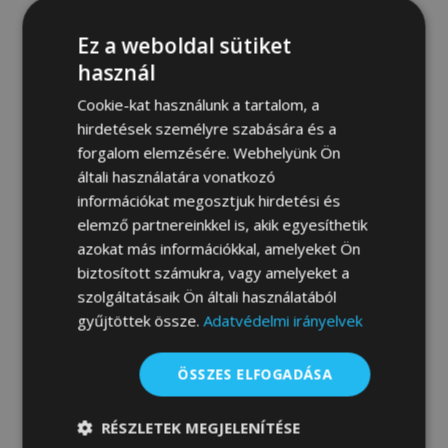
Ez a weboldal sütiket
használ
Cookie-kat használunk a tartalom, a
hirdetések személyre szabására és a
HEKO légterelő TOYOTA PROACE CITY
forgalom elemzésére. Webhelyünk Ön
2019-, 5 ajtós, első és hátsó, 4 db
általi használatára vonatkozó
19 800,00 Ft
információkat megosztjuk hirdetési és
elemző partnereinkkel is, akik egyesíthetik
Kosárba
azokat más információkkal, amelyeket Ön
biztosított számukra, vagy amelyeket a
Hozzáadás
szolgáltatásaik Ön általi használatából
a
gyűjtöttek össze.
Adatvédelmi irányelvek
kívánságlistához
ÖSSZES ELFOGADÁSA
RÉSZLETEK MEGJELENÍTÉSE