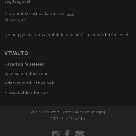
segítségével.
Árajánlat kéréshez kattintson
ide.
Köszönjük!
Ne hagyja ki a nap ajánlatait, akcióit és az olcsó termékeket!
VTVAUTO
Vásárlási feltételek
Kapcsolat információk
X-Magento-Vary
1
Adobe Inc.
Adatvédelmi irányelvek
www.vtvauto.hu
Visszaküldött termék
© VTV s.r.o. 2010 - 2026 VAT: SK2023166904
+36 30 740 3145