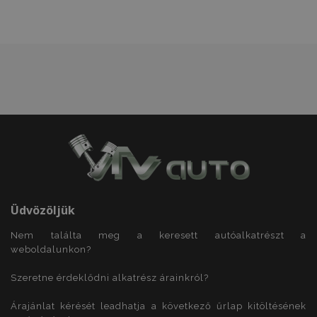
product_data_storage
1
Adobe Inc.
www.vtvauto.hu
CookieScriptConsent
4 hé
CookieScript
www.vtvauto.hu
Üdvözöljük
Google Adatvédelmi irányelvek
Nem találta meg a keresett autóalkatrészt a
PHPSESSID
59 p
PHP.net
más
.vtvauto.hu
weboldalunkon?
Szeretne érdeklődni alkatrész árainkról?
Árajánlat kérését leadhatja a következő űrlap kitöltésének