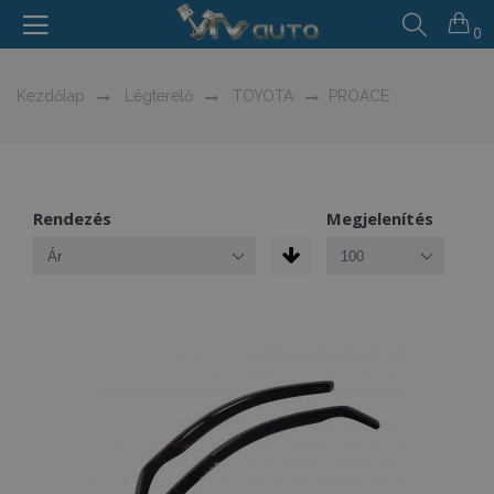
0
Kezdőlap
Légterelő
TOYOTA
PROACE
Rendezés
Megjelenítés