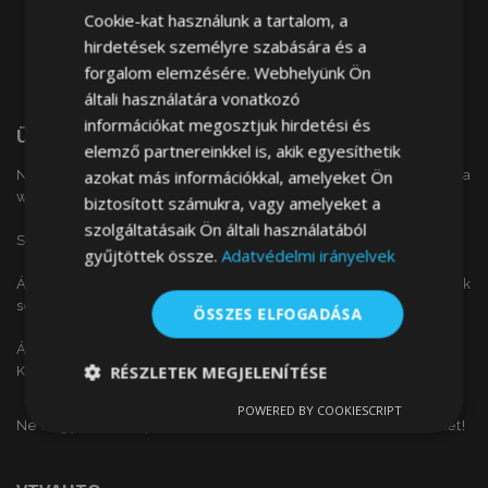
Cookie-kat használunk a tartalom, a
hirdetések személyre szabására és a
forgalom elemzésére. Webhelyünk Ön
általi használatára vonatkozó
információkat megosztjuk hirdetési és
Üdvözöljük
elemző partnereinkkel is, akik egyesíthetik
azokat más információkkal, amelyeket Ön
Nem találta meg a keresett autóalkatrészt a
weboldalunkon?
biztosított számukra, vagy amelyeket a
szolgáltatásaik Ön általi használatából
Szeretne érdeklődni alkatrész árainkról?
gyűjtöttek össze.
Adatvédelmi irányelvek
Árajánlat kérését leadhatja a következő űrlap kitöltésének
segítségével.
ÖSSZES ELFOGADÁSA
Árajánlat kéréshez kattintson
ide.
RÉSZLETEK MEGJELENÍTÉSE
Köszönjük!
POWERED BY COOKIESCRIPT
Elengedhetetlenül
Teljesítmény
Ne hagyja ki a nap ajánlatait, akcióit és az olcsó termékeket!
szükséges