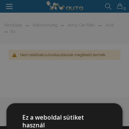
0
Kezdőlap
Autószőnyeg
Army Car Mats
Audi
A4
Nem található a kiválasztásnak megfelelő termék.
Ez a weboldal sütiket
használ