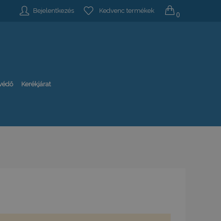
Bejelentkezés
Kedvenc termékek
0
-védő
Kerékjárat