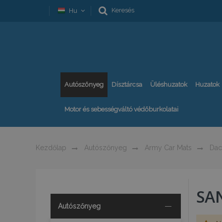
Keresés
Hu
Autószőnyeg
Dísztárcsa
Üléshuzatok
Huzatok
Motor és sebességváltó védőburkolatai
Kezdőlap
Autószőnyeg
Army Car Mats
Dac
SA
Autószőnyeg