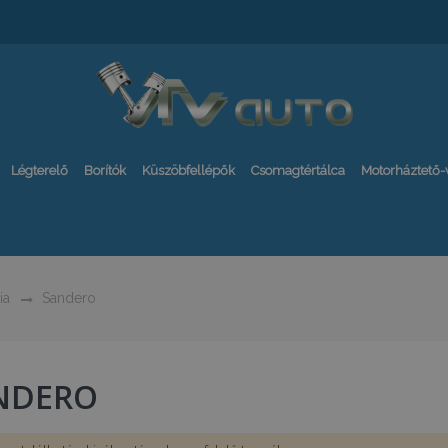
Légterelő
Borítók
Küszöbfellépők
Csomagtértálca
Motorháztető
ia
Sandero
NDERO