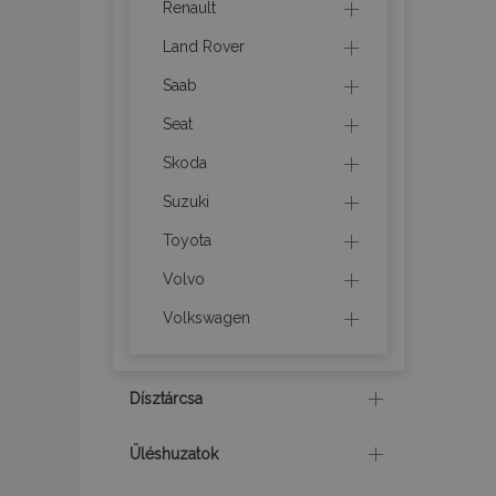
Renault
Land Rover
recently_viewed_p
Saab
recently_compare
Seat
Skoda
mage-translation-f
Suzuki
Toyota
mage-messages
Volvo
Volkswagen
recently_viewed_p
Dísztárcsa
recently_compare
Üléshuzatok
section_data_ids