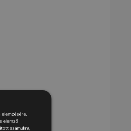
m elemzésére.
és elemző
sított számukra,