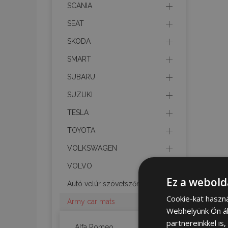
SCANIA
SEAT
SKODA
SMART
SUBARU
SUZUKI
TESLA
TOYOTA
VOLKSWAGEN
VOLVO
Ez a webold
Autó velúr szövetszőnyeg
Cookie-kat haszn
Army car mats
Webhelyünk Ön ál
partnereinkkel is
Alfa Romeo