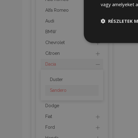
vagy amelyeket a 
Alfa Romeo
RÉSZLETEK M
Audi
BMW
Elengedhetet
Chevrolet
szüksége
Citroen
Dacia
Duster
Sandero
Az elengedhetetlenül
a fiókkezelést. A we
Dodge
Név
Fiat
product_data_sto
Ford