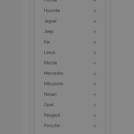
Honda
CookieScriptConse
Hyundai
Jaguar
Jeep
PHPSESSID
Googl
Kia
Lexus
Mazda
Mercedes
X-Magento-Vary
Mitsubishi
Nissan
mage-cache-stor
Opel
Peugeot
mage-cache-sessi
Porsche