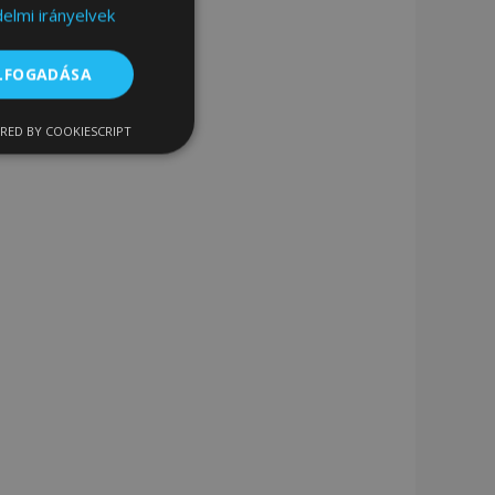
elmi irányelvek
ELFOGADÁSA
RED BY COOKIESCRIPT
nkcionalitás
ói bejelentkezést és
sszehasonlított
termékadatok