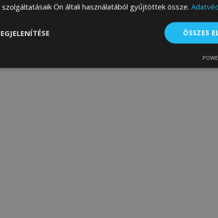
szolgáltatásaik Ön általi használatából gyűjtöttek össze.
Adatvéd
EGJELENÍTÉSE
ÖSSZES 
POWE
lenül
Teljesítmény
Célzás
Fu
s
Elengedhetetlenül szükséges
Teljesítmény
Célzás
Funkcionalitás
 szükséges sütik lehetővé teszik a webhely alapvető funkcióit, például a felhasznál
boldal nem használható megfelelően az elengedhetetlenül szükséges sütik nélkül.
Szolgáltató
/
Lejárat
Leírás
Domain
rage
1 nap
A legutóbb megtekintett / ö
Adobe Inc.
termékekhez kapcsolódó 
www.vtvauto.hu
konfigurációját tárolja.