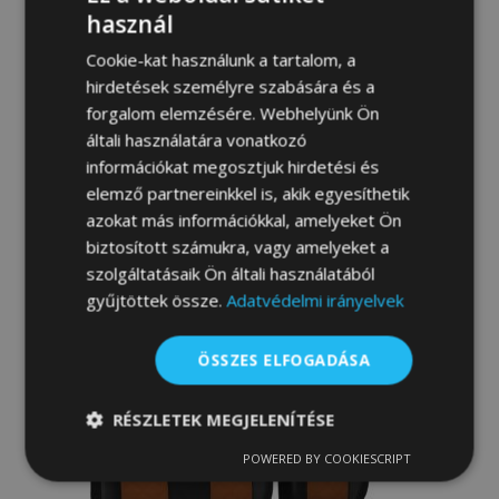
használ
Cookie-kat használunk a tartalom, a
hirdetések személyre szabására és a
forgalom elemzésére. Webhelyünk Ön
Méretre varrott huzatok bőr STANDARD
általi használatára vonatkozó
IVECO DAILY III 2+1 (2000-2006)
információkat megosztjuk hirdetési és
42 000,00 Ft
elemző partnereinkkel is, akik egyesíthetik
azokat más információkkal, amelyeket Ön
Kosárba
biztosított számukra, vagy amelyeket a
szolgáltatásaik Ön általi használatából
Hozzáadás
gyűjtöttek össze.
Adatvédelmi irányelvek
a
ÖSSZES ELFOGADÁSA
kívánságlistához
RÉSZLETEK MEGJELENÍTÉSE
POWERED BY COOKIESCRIPT
Elengedhetetlenül
Teljesítmény
szükséges