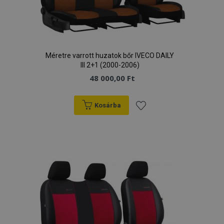
Célzás
Funkcionalitás
Méretre varrott huzatok bőr IVECO DAILY
III 2+1 (2000-2006)
48 000,00 Ft
Elengedhetetlenül szükséges
Teljesítmény
Kosárba
Célzás
Funkcionalitás
Hozzáadás
Az elengedhetetlenül szükséges sütik lehetővé
a
teszik a webhely alapvető funkcióit, például a
felhasználói bejelentkezést és a fiókkezelést. A
weboldal nem használható megfelelően az
kívánságlistához
elengedhetetlenül szükséges sütik nélkül.
Szolgáltató
/
Név
Le
Domain
product_data_storage
1
Adobe Inc.
www.vtvauto.hu