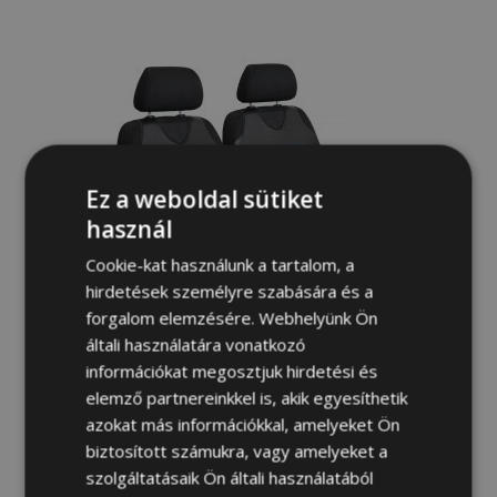
a
kívánságlistához
Ez a weboldal sütiket
használ
Cookie-kat használunk a tartalom, a
hirdetések személyre szabására és a
forgalom elemzésére. Webhelyünk Ön
általi használatára vonatkozó
információkat megosztjuk hirdetési és
elemző partnereinkkel is, akik egyesíthetik
Univerzális trikó üléshuzatok öko-bőrből
azokat más információkkal, amelyeket Ön
Perfect Line+ alkalmas ALFA ROMEO
biztosított számukra, vagy amelyeket a
STELVIO-hez, kék, 2 db
szolgáltatásaik Ön általi használatából
15 700,00 Ft