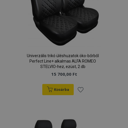
Univerzális trikó üléshuzatok öko-bőrből
Perfect Line+ alkalmas ALFA ROMEO
STELVIO-hez, ezüst, 2 db
15 700,00 Ft
Kosárba
Hozzáadás
a
kívánságlistához