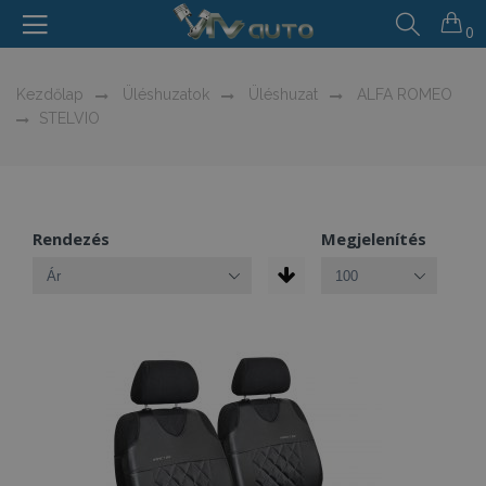
0
Kezdőlap
Üléshuzatok
Üléshuzat
ALFA ROMEO
STELVIO
Rendezés
Megjelenítés