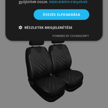
gyűjtöttek össze.
Adatvédelmi irányelvek
Kosárba
ÖSSZES ELFOGADÁSA
Hozzáadás
RÉSZLETEK MEGJELENÍTÉSE
a
POWERED BY COOKIESCRIPT
kívánságlistához
Elengedhetetlenül
Teljesítmény
szükséges
Célzás
Funkcionalitás
Elengedhetetlenül szükséges
Teljesítmény
Célzás
Funkcionalitás