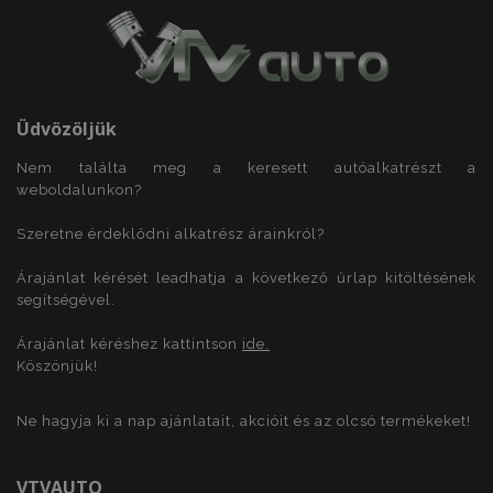
PHPSESSID
59 p
PHP.net
más
.vtvauto.hu
Üdvözöljük
Nem találta meg a keresett autóalkatrészt a
weboldalunkon?
Szeretne érdeklődni alkatrész árainkról?
Árajánlat kérését leadhatja a következő űrlap kitöltésének
segítségével.
Árajánlat kéréshez kattintson
ide.
Köszönjük!
Ne hagyja ki a nap ajánlatait, akcióit és az olcsó termékeket!
X-Magento-Vary
1
Adobe Inc.
www.vtvauto.hu
VTVAUTO