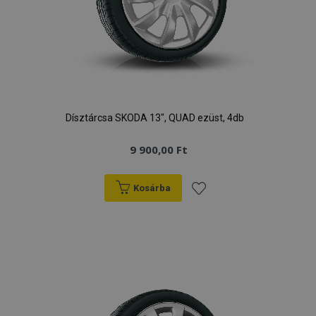
Dísztárcsa SKODA 13", QUAD ezüst, 4db
9 900,00 Ft
Kosárba
Hozzáadás
a
kívánságlistához