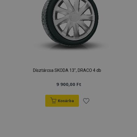
Dísztárcsa SKODA 13", DRACO 4 db
9 900,00 Ft
Kosárba
Hozzáadás
a
kívánságlistához