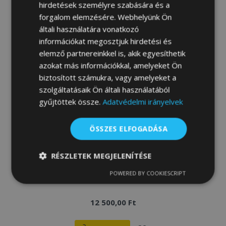
hirdetések személyre szabására és a
a
forgalom elemzésére. Webhelyünk Ön
általi használatára vonatkozó
kívánságlistához
információkat megosztjuk hirdetési és
elemző partnereinkkel is, akik egyesíthetik
azokat más információkkal, amelyeket Ön
biztosított számukra, vagy amelyeket a
szolgáltatásaik Ön általi használatából
gyűjtöttek össze.
Adatvédelmi irányelvek
ÖSSZES ELFOGADÁSA
RÉSZLETEK MEGJELENÍTÉSE
POWERED BY COOKIESCRIPT
Elengedhetetlenül
Teljesítmény
Dísztárcsa SKODA 13", DRACO CS 4 db
szükséges
12 500,00 Ft
Célzás
Funkcionalitás