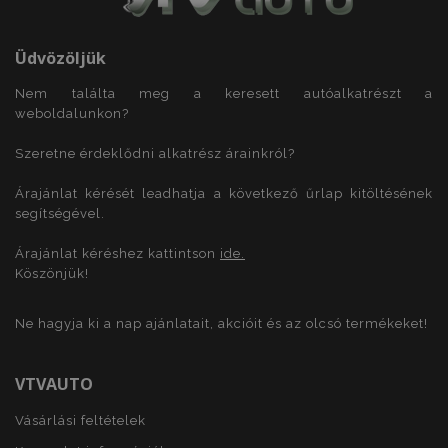
Üdvözöljük
Nem találta meg a keresett autóalkatrészt a
weboldalunkon?
X-Magento-Vary
1
Adobe Inc.
Szeretne érdeklődni alkatrész árainkról?
www.vtvauto.hu
Árajánlat kérését leadhatja a következő űrlap kitöltésének
segítségével.
Árajánlat kéréshez kattintson
ide.
Köszönjük!
Ne hagyja ki a nap ajánlatait, akcióit és az olcsó termékeket!
VTVAUTO
mage-cache-storage
1
Adobe Inc.
www.vtvauto.hu
Vásárlási feltételek