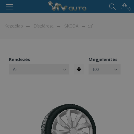
0
Kezdőlap
Dísztárcsa
ŠKODA
13"
Rendezés
Megjelenítés