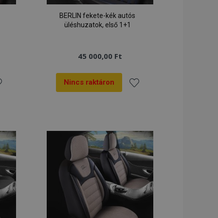
BERLIN fekete-kék autós
üléshuzatok, első 1+1
45 000,00 Ft
Nincs raktáron
zzáadás
Hozzáadás
a
vánságlistához
kívánságlistához