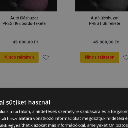
Autó üléshuzat
Autó üléshuzat
PRESTIGE bordó-fekete
PRESTIGE fekete
45 000,00 Ft
45 000,00 Ft
Nincs raktáron
Nincs raktáron
Hozzáadás
Ho
a
a
kívánságlistához
kí
al sütiket használ
álunk a tartalom, a hirdetések személyre szabására és a forgalo
tali használatára vonatkozó információkat megosztjuk hirdetési 
, akik egyesíthetik azokat más információkkal, amelyeket Ön bizto