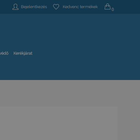
Bejelentkezés
Kedvenc termékek
0
-védő
Kerékjárat