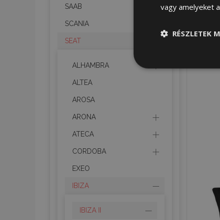
vagy amelyeket a 
SAAB
SCANIA
RÉSZLETEK M
SEAT
Elengedhetet
ALHAMBRA
szüksége
ALTEA
AROSA
ARONA
ATECA
CORDOBA
Az elengedhetetlenül
a fiókkezelést. A we
EXEO
Név
IBIZA
product_data_sto
IBIZA II