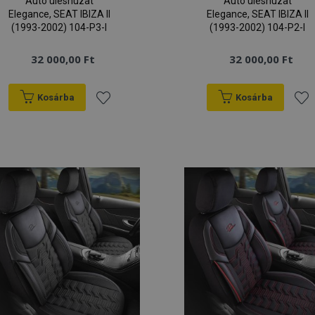
Autó üléshuzat
Autó üléshuzat
Elegance, SEAT IBIZA II
Elegance, SEAT IBIZA II
(1993-2002) 104-P3-I
(1993-2002) 104-P2-I
32 000,00 Ft
32 000,00 Ft
Kosárba
Kosárba
Hozzáadás
Hoz
a
a
kívánságlistához
kív