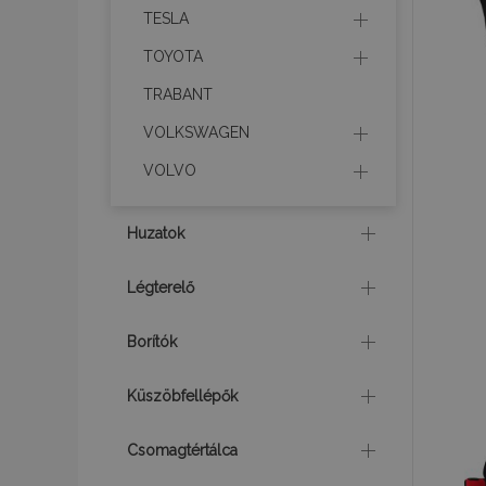
TESLA
TOYOTA
recently_viewed_p
TRABANT
recently_compare
VOLKSWAGEN
VOLVO
mage-translation-f
Huzatok
mage-messages
Légterelő
Borítók
recently_viewed_p
Küszöbfellépők
recently_compare
Csomagtértálca
section_data_ids