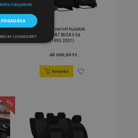
elmi irányelvek
ELFOGADÁSA
Méretre varrott huzatok
Vip SEAT IBIZA II 5d.
RED BY COOKIESCRIPT
nkcionalitás
(1993-2001)
48 000,00 Ft
Kosárba
záadás
Hozzáadás
a
ói bejelentkezést és
-27%
ánságlistához
kívánságlistához
sszehasonlított
termékadatok