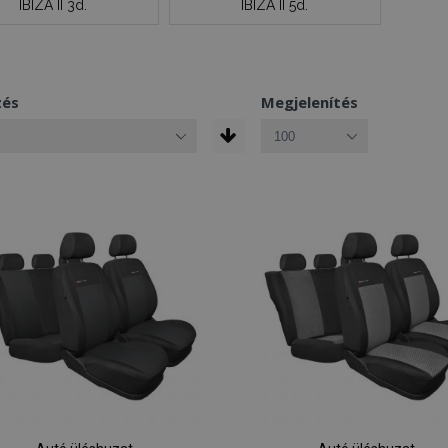
IBIZA II 3d.
IBIZA II 5d.
zés
Megjelenítés