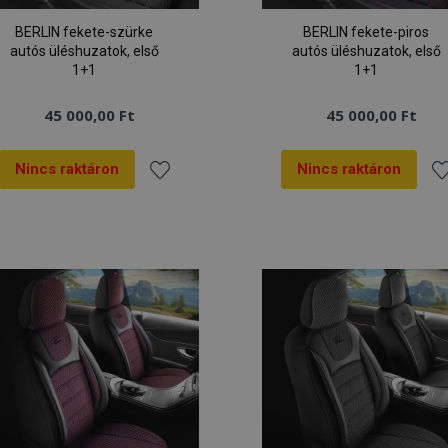
BERLIN fekete-szürke
BERLIN fekete-piros
autós üléshuzatok, első
autós üléshuzatok, első
1+1
1+1
45 000,00 Ft
45 000,00 Ft
Nincs raktáron
Nincs raktáron
Hozzáadás
Ho
a
a
kívánságlistához
kí