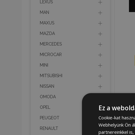
LEXUS
MAN
MAXUS
MAZDA
MERCEDES
MICROCAR
MINI
MITSUBISHI
NISSAN
OMODA
Ez a webold
OPEL
Cookie-kat haszn
PEUGEOT
Webhelyünk Ön ál
RENAULT
partnereinkkel is