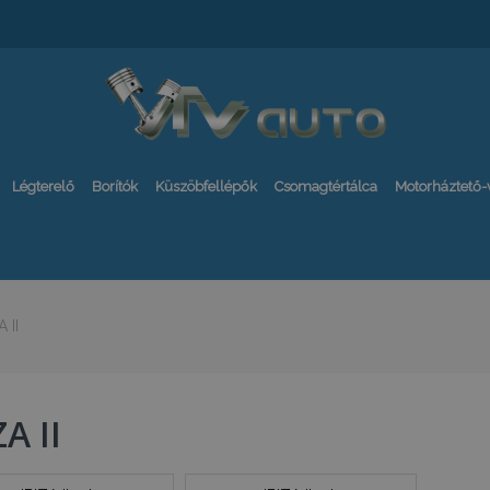
Légterelő
Borítók
Küszöbfellépők
Csomagtértálca
Motorháztető
A II
ZA II