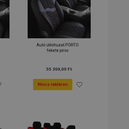
a helyi tárhelyet,
lítja.
egtekintett
 tárolja az
ben.
tt termékek
a könnyű navigáció
Autó üléshuzat PORTO
yi tárhelyen követi
fekete piros
 ha a Fordítási
figurálva (Fordítás
55 300,00 Ft
ló számára
ket és egyéb
okie-hozzájárulási
baüzeneteket. Az
Nincs raktáron
l, miután
zzáadás
Hozzáadás
ett termékek
zerű navigáció
a
lított termékek
vánságlistához
kívánságlistához
zdeményezett