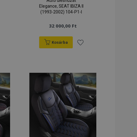
Autó üléshuzat
Elegance, SEAT IBIZA II
(1993-2002) 104-P1-I
32 000,00 Ft
Kosárba
záadás
Hozzáadás
a
ánságlistához
kívánságlistához