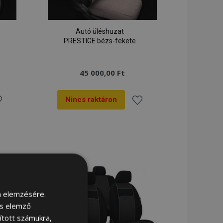
Autó üléshuzat
PRESTIGE bézs-fekete
45 000,00 Ft
Nincs raktáron
zzáadás
Hozzáadás
a
vánságlistához
kívánságlistához
m elemzésére.
és elemző
sított számukra,