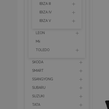
IBIZA III
CookieScriptConse
IBIZA IV
IBIZA V
PHPSESSID
Googl
LEON
Mii
TOLEDO
X-Magento-Vary
SKODA
SMART
SSANGYONG
mage-cache-stor
SUBARU
SUZUKI
mage-cache-sessi
TATA