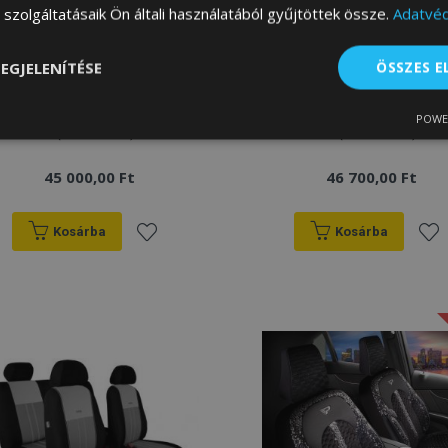
szolgáltatásaik Ön általi használatából gyűjtöttek össze.
Adatvéd
EGJELENÍTÉSE
ÖSSZES 
Méretre varrott huzatok
Méretre varrott huzatok
Elegance SEAT IBIZA II
Elegance SEAT IBIZA II
POWE
lenül
Teljesítmény
Célzás
Fu
5d. (1993-2001)
3d. (1999-2001)
s
45 000,00 Ft
46 700,00 Ft
Kosárba
Kosárba
Hozzáadás
Hoz
Elengedhetetlenül szükséges
Teljesítmény
Célzás
Funkcionalitás
a
a
 szükséges sütik lehetővé teszik a webhely alapvető funkcióit, például a felhasznál
boldal nem használható megfelelően az elengedhetetlenül szükséges sütik nélkül.
kívánságlistához
kív
Szolgáltató
/
Lejárat
Leírás
Domain
rage
1 nap
A legutóbb megtekintett / ö
Adobe Inc.
termékekhez kapcsolódó 
www.vtvauto.hu
konfigurációját tárolja.