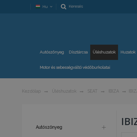
Keresés
Hu
Autószőnyeg
Dísztárcsa
Üléshuzatok
Huzatok
Motor és sebességváltó védőburkolatai
Kezdőlap
Üléshuzatok
SEAT
IBIZA
IBIZ
IBI
Autószőnyeg