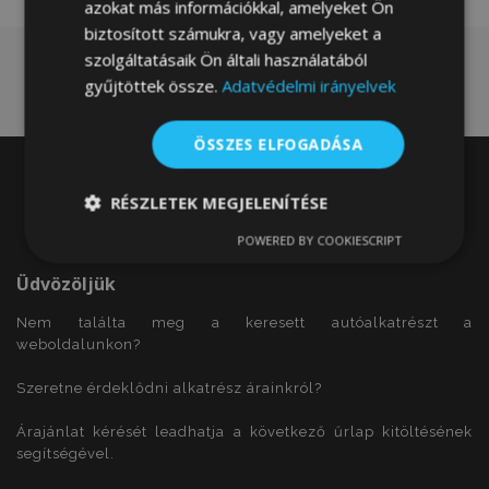
azokat más információkkal, amelyeket Ön
biztosított számukra, vagy amelyeket a
szolgáltatásaik Ön általi használatából
gyűjtöttek össze.
Adatvédelmi irányelvek
ÖSSZES ELFOGADÁSA
RÉSZLETEK MEGJELENÍTÉSE
POWERED BY COOKIESCRIPT
Elengedhetetlenül
Teljesítmény
szükséges
Üdvözöljük
Nem találta meg a keresett autóalkatrészt a
weboldalunkon?
Célzás
Funkcionalitás
Szeretne érdeklődni alkatrész árainkról?
Árajánlat kérését leadhatja a következő űrlap kitöltésének
segítségével.