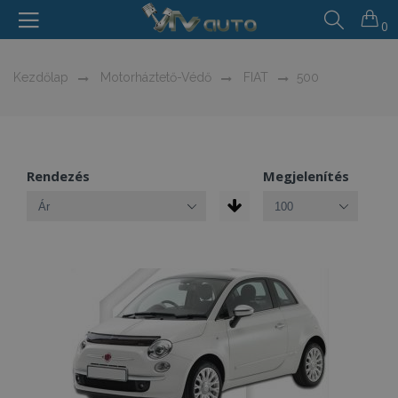
0
Kezdőlap
Motorháztető-Védő
FIAT
500
Rendezés
Megjelenítés