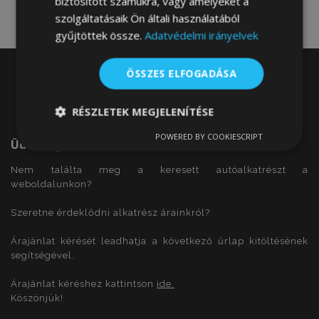
biztosított számukra, vagy amelyeket a
szolgáltatásaik Ön általi használatából
gyűjtöttek össze.
Adatvédelmi irányelvek
ÖSSZES ELFOGADÁSA
RÉSZLETEK MEGJELENÍTÉSE
POWERED BY COOKIESCRIPT
Elengedhetetlenül
Teljesítmény
Üdvözöljük
szükséges
Nem találta meg a keresett autóalkatrészt a
weboldalunkon?
Célzás
Funkcionalitás
Szeretne érdeklődni alkatrész árainkról?
Árajánlat kérését leadhatja a következő űrlap kitöltésének
segítségével.
Árajánlat kéréshez kattintson
ide.
Köszönjük!
Elengedhetetlenül szükséges
Teljesítmény