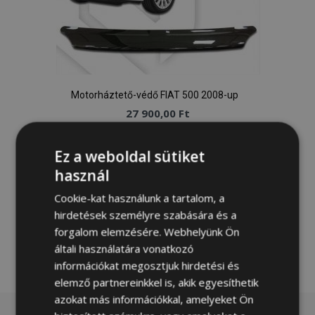
Motorháztető-védő FIAT 500 2008-up
27 900,00 Ft
Kosárba
Ez a weboldal sütiket
használ
Hozzáadás
Cookie-kat használunk a tartalom, a
a
hirdetések személyre szabására és a
kívánságlistához
forgalom elemzésére. Webhelyünk Ön
általi használatára vonatkozó
információkat megosztjuk hirdetési és
elemző partnereinkkel is, akik egyesíthetik
azokat más információkkal, amelyeket Ön