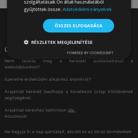
szolgáltatásaik Ön általi használatából
gyűjtöttek össze.
Adatvédelmi irányelvek
ÖSSZES ELFOGADÁSA
RÉSZLETEK MEGJELENÍTÉSE
Üdvözöljük
POWERED BY COOKIESCRIPT
Elengedhetetlenül
Teljesítmény
szükséges
Nem találta meg a keresett autóalkatrészt a
weboldalunkon?
Szeretne érdeklődni alkatrész árainkról?
Célzás
Funkcionalitás
Árajánlat kérését leadhatja a következő űrlap kitöltésének
segítségével.
Árajánlat kéréshez kattintson
ide.
Köszönjük!
Elengedhetetlenül szükséges
Teljesítmény
Ne hagyja ki a nap ajánlatait, akcióit és az olcsó termékeket!
Célzás
Funkcionalitás