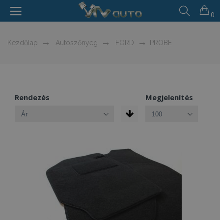
0
Kezdőlap
Autószőnyeg
FORD
PROBE
Rendezés
Megjelenítés