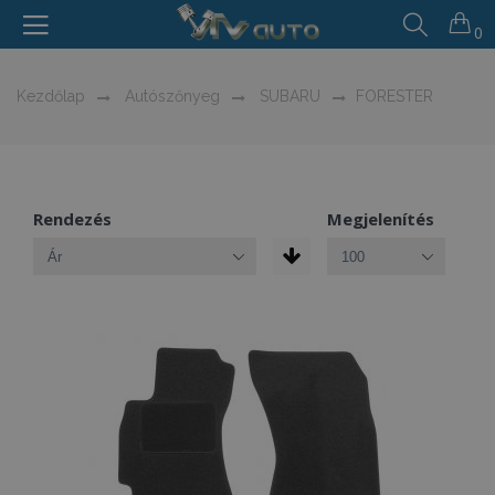
0
Kezdőlap
Autószőnyeg
SUBARU
FORESTER
Rendezés
Megjelenítés