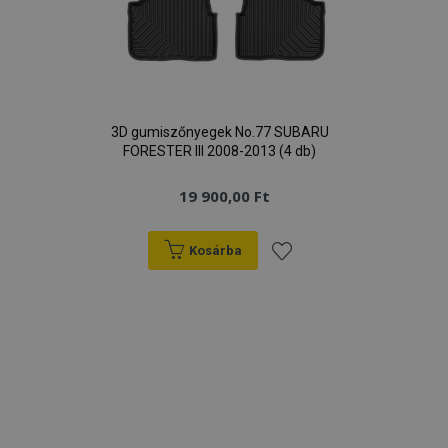
Google Adatvédelmi irányelvek
PHPSESSID
59 p
PHP.net
más
.vtvauto.hu
3D gumiszőnyegek No.77 SUBARU
FORESTER III 2008-2013 (4 db)
19 900,00 Ft
Kosárba
Hozzáadás
a
kívánságlistához