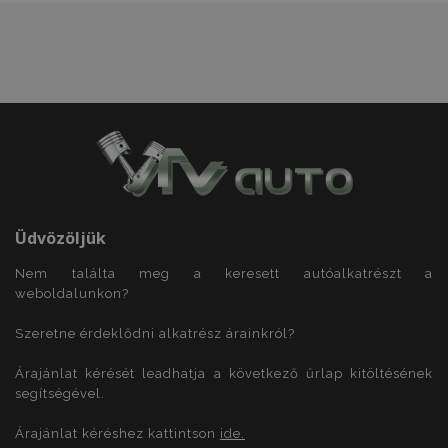
X-Magento-Vary
1
Adobe Inc.
www.vtvauto.hu
Üdvözöljük
mage-cache-storage
1
Adobe Inc.
www.vtvauto.hu
Nem találta meg a keresett autóalkatrészt a
weboldalunkon?
Szeretne érdeklődni alkatrész árainkról?
Árajánlat kérését leadhatja a következő űrlap kitöltésének
segítségével.
mage-cache-sessid
1
Adobe Inc.
www.vtvauto.hu
Árajánlat kéréshez kattintson
ide.