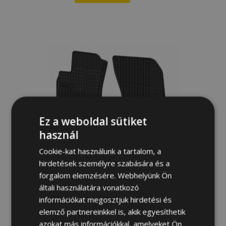
Hozzáadás
a
kívánságlistához
Ez a weboldal sütiket
használ
Cookie-kat használunk a tartalom, a
hirdetések személyre szabására és a
forgalom elemzésére. Webhelyünk Ön
általi használatára vonatkozó
információkat megosztjuk hirdetési és
Autó gumiszőnyeg SUBARU FORESTER IV
elemző partnereinkkel is, akik egyesíthetik
4 db 2013-2018
azokat más információkkal, amelyeket Ön