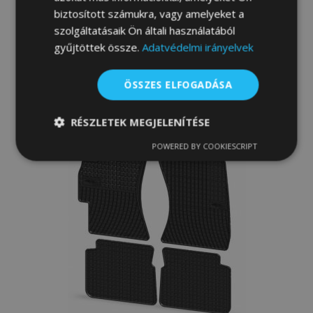
biztosított számukra, vagy amelyeket a
15 900,00 Ft
szolgáltatásaik Ön általi használatából
gyűjtöttek össze.
Adatvédelmi irányelvek
Kosárba
Hozzáadás
ÖSSZES ELFOGADÁSA
a
RÉSZLETEK MEGJELENÍTÉSE
kívánságlistához
POWERED BY COOKIESCRIPT
Elengedhetetlenül
Teljesítmény
szükséges
Célzás
Funkcionalitás