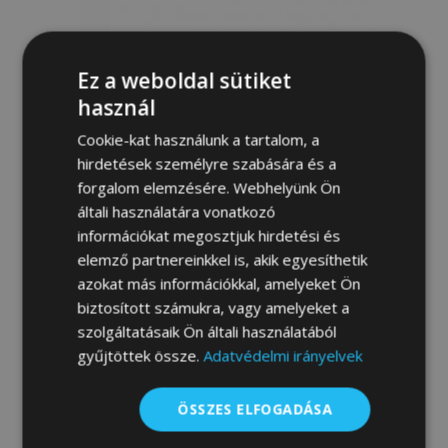
Ez a weboldal sütiket
használ
Cookie-kat használunk a tartalom, a
hirdetések személyre szabására és a
forgalom elemzésére. Webhelyünk Ön
általi használatára vonatkozó
információkat megosztjuk hirdetési és
elemző partnereinkkel is, akik egyesíthetik
Légterelő SAAB 95 -COMBI, Bal + Jobb
1998-2012, első és hátsó, 4 db, 5-ajtós,
azokat más információkkal, amelyeket Ön
COMBI/ SEDAN
biztosított számukra, vagy amelyeket a
19 800,00 Ft
szolgáltatásaik Ön általi használatából
gyűjtöttek össze.
Adatvédelmi irányelvek
Kosárba
ÖSSZES ELFOGADÁSA
Hozzáadás