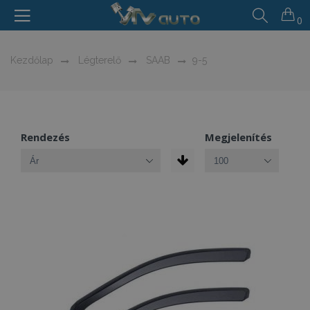
0
Kezdőlap
Légterelő
SAAB
9-5
Rendezés
Megjelenítés