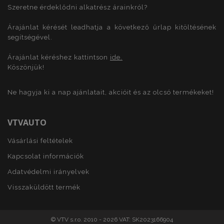
Szolgáltató
/
Név
Le
Szeretne érdeklődni alkatrész árainkról?
Domain
product_data_storage
1
Adobe Inc.
Árajánlat kérését leadhatja a következő űrlap kitöltésének
www.vtvauto.hu
segítségével.
Árajánlat kéréshez kattintson
ide.
Köszönjük!
CookieScriptConsent
4 hé
CookieScript
Ne hagyja ki a nap ajánlatait, akcióit és az olcsó termékeket!
www.vtvauto.hu
VTVAUTO
Vásárlási feltételek
Kapcsolat információk
Adatvédelmi irányelvek
Google Adatvédelmi irányelvek
PHPSESSID
59 p
PHP.net
Visszaküldött termék
más
.vtvauto.hu
© VTV s.r.o. 2010 - 2026 VAT: SK2023166904