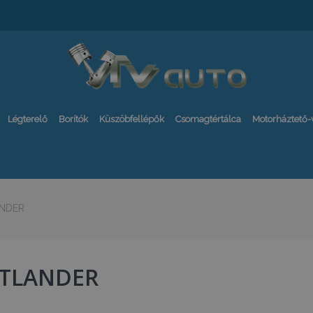
Légterelő
Borítók
Küszöbfellépők
Csomagtértálca
Motorháztető
NDER
TLANDER