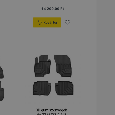
14 200,00 Ft
Kosárba
záadás
Hozzáadás
a
ánságlistához
kívánságlistához
3D gumiszőnyegek