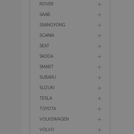
ROVER
SAAB
Az elengedhetetlenül
a fiókkezelést. A we
SSANGYONG
Név
SCANIA
product_data_sto
SEAT
SKODA
CookieScriptConse
SMART
SUBARU
PHPSESSID
SUZUKI
Googl
TESLA
TOYOTA
VOLKSWAGEN
X-Magento-Vary
VOLVO