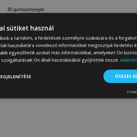
3D gumiszőnyegek
No.77 MITSUBISHI
OUTLANDER III 2012-up
al sütiket használ
(4 db)
álunk a tartalom, a hirdetések személyre szabására és a forgalo
19 900,00 Ft
tali használatára vonatkozó információkat megosztjuk hirdetési 
, akik egyesíthetik azokat más információkkal, amelyeket Ön bizto
Kosárba
szolgáltatásaik Ön általi használatából gyűjtöttek össze.
Adatvéd
Hozzáadás
EGJELENÍTÉSE
ÖSSZES 
a
kívánságlistához
POWE
lenül
Teljesítmény
Célzás
Fu
s