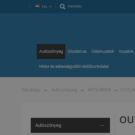
Keresés
Hu
Autószőnyeg
Dísztárcsa
Üléshuzatok
Huzatok
Motor és sebességváltó védőburkolatai
Kezdőlap
Autószőnyeg
MITSUBISHI
OUTLA
OU
Autószőnyeg