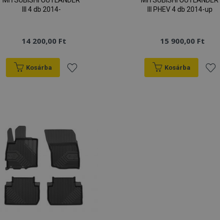
MITSUBISHI OUTLANDER
MITSUBISHI OUTLANDER
III 4 db 2014-
III PHEV 4 db 2014-up
14 200,00 Ft
15 900,00 Ft
Kosárba
Kosárba
Hozzáadás
Hoz
a
a
kívánságlistához
kív