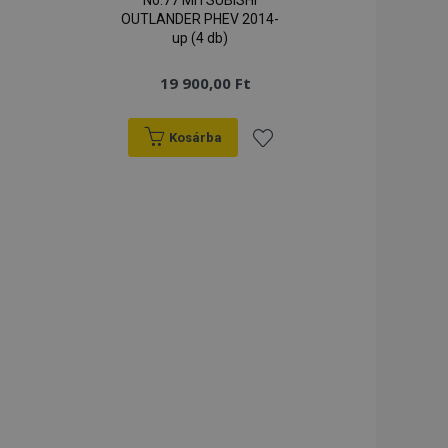
No.77 MITSUBISHI
OUTLANDER PHEV 2014-
up (4 db)
19 900,00 Ft
Kosárba
záadás
Hozzáadás
a
ánságlistához
kívánságlistához