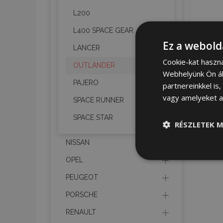
L200
L400 SPACE GEAR
Ez a webold
LANCER
Cookie-kat haszn
OUTLANDER
Webhelyünk Ön ál
PAJERO
partnereinkkel is
vagy amelyeket a 
SPACE RUNNER
SPACE STAR
RÉSZLETEK M
NISSAN
Elengedhetet
OPEL
szüksége
PEUGEOT
PORSCHE
RENAULT