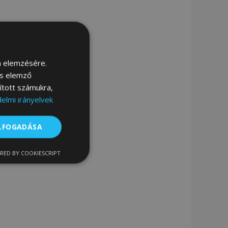
m elemzésére.
és elemző
sított számukra,
elmi irányelvek
ELFOGADÁSA
RED BY COOKIESCRIPT
nkcionalitás