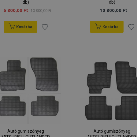
db)
db)
6 800,00 Ft
10 800,00 Ft
10 800,00 Ft
Kosárba
Kosárba
Hozzáadás
Hoz
a
a
kívánságlistához
kív
Autó gumiszőnyeg
Autó gumiszőnyeg