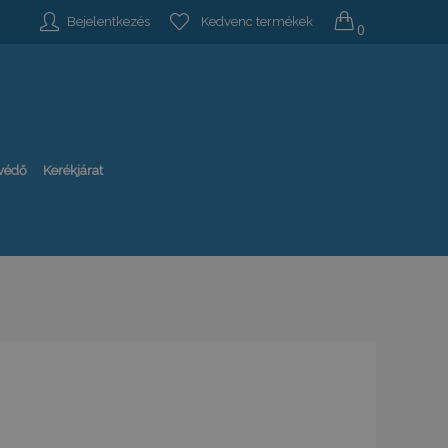
Bejelentkezés
Kedvenc termékek
0
-védő
Kerékjárat