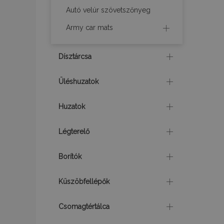
Autó velúr szövetszőnyeg
Army car mats
mage-cache-stor
Dísztárcsa
mage-cache-sessi
Üléshuzatok
Huzatok
recently_viewed_p
Légterelő
recently_compare
Borítók
mage-translation-f
Küszöbfellépők
Csomagtértálca
mage-messages