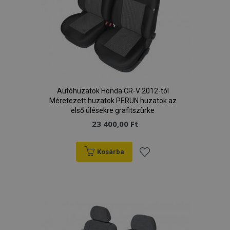
Autóhuzatok Honda CR-V 2012-tól
Méretezett huzatok PERUN huzatok az
első ülésekre grafitszürke
23 400,00 Ft
Kosárba
Hozzáadás
a
kívánságlistához