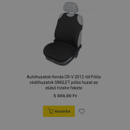
kívánságlistához
Autóhuzatok Honda CR-V 2012-tól Pólós
védőhuzatok SINGLET pólós huzat az
elülső fotelre fekete
5 000,00 Ft
Kosárba
Hozzáadás