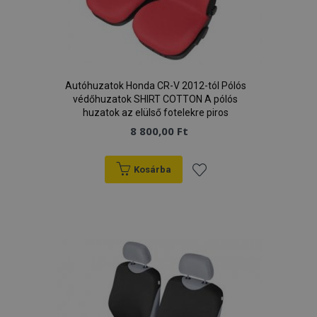
Autóhuzatok Honda CR-V 2012-tól Pólós
védőhuzatok SHIRT COTTON A pólós
huzatok az elülső fotelekre piros
8 800,00 Ft
Kosárba
Hozzáadás
a
kívánságlistához