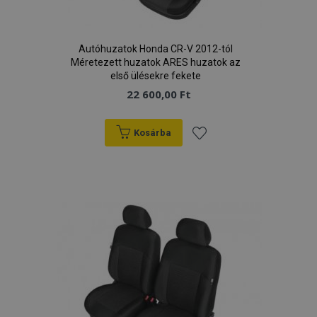
hirdetőitől
Autóhuzatok Honda CR-V 2012-tól
Méretezett huzatok ARES huzatok az
első ülésekre fekete
22 600,00 Ft
Kosárba
Hozzáadás
a
kívánságlistához