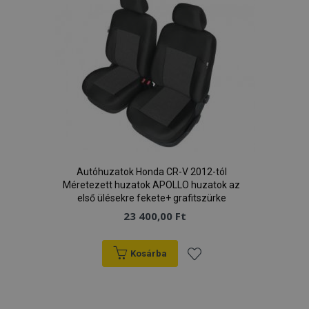
Autóhuzatok Honda CR-V 2012-tól
Méretezett huzatok APOLLO huzatok az
első ülésekre fekete+ grafitszürke
23 400,00 Ft
Kosárba
Hozzáadás
a