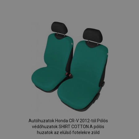
Hozzáadás
a
kívánságlistához
Autóhuzatok Honda CR-V 2012-tól Pólós
védőhuzatok SHIRT COTTON A pólós
huzatok az elülső fotelekre zöld