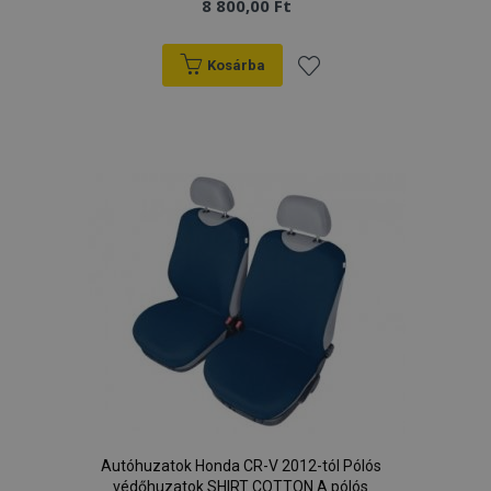
8 800,00 Ft
Kosárba
Hozzáadás
a
kívánságlistához
Autóhuzatok Honda CR-V 2012-tól Pólós
védőhuzatok SHIRT COTTON A pólós