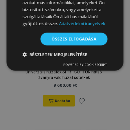
azokat más információkkal, amelyeket Ön
biztosított számukra, vagy amelyeket a
szolgáltatásaik Ön általi használatából
gyűjtöttek össze.
Adatvédelmi irányelvek
ÖSSZES ELFOGADÁSA
RÉSZLETEK MEGJELENÍTÉSE
POWERED BY COOKIESCRIPT
Autóhuzatok Honda CR-V 2012-tól
Elengedhetetlenül
Teljesítmény
szükséges
Univerzális huzatok SHIRT COTTON hátsó
díványra való huzat sötétkék
9 600,00 Ft
Célzás
Funkcionalitás
Kosárba
Hozzáadás
a