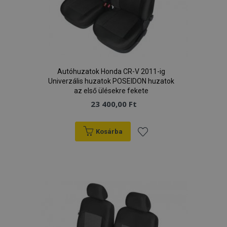
Autóhuzatok Honda CR-V 2011-ig
Univerzális huzatok POSEIDON huzatok
az első ülésekre fekete
23 400,00 Ft
Kosárba
Hozzáadás
a
kívánságlistához