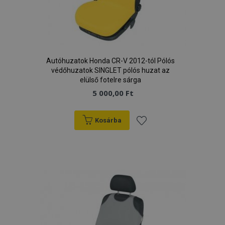
Autóhuzatok Honda CR-V 2012-tól Pólós
védőhuzatok SINGLET pólós huzat az
elülső fotelre sárga
5 000,00 Ft
Kosárba
Hozzáadás
a
kívánságlistához