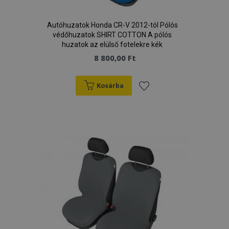
Autóhuzatok Honda CR-V 2012-tól Pólós
védőhuzatok SHIRT COTTON A pólós
huzatok az elülső fotelekre kék
8 800,00 Ft
Kosárba
Hozzáadás
a
kívánságlistához