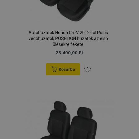
Autóhuzatok Honda CR-V 2012-tól Pólós
védőhuzatok POSEIDON huzatok az első
ülésekre fekete
23 400,00 Ft
Kosárba
Hozzáadás
a
kívánságlistához