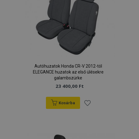
Autóhuzatok Honda CR-V 2012-tól
ELEGANCE huzatok az első ülésekre
galambszürke
23 400,00 Ft
Kosárba
Hozzáadás
a
kívánságlistához