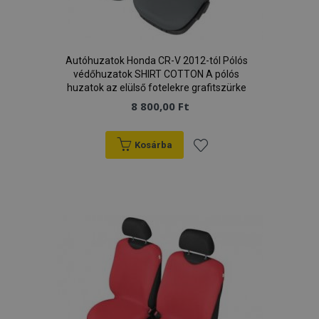
Autóhuzatok Honda CR-V 2012-tól Pólós
védőhuzatok SHIRT COTTON A pólós
huzatok az elülső fotelekre grafitszürke
8 800,00 Ft
Kosárba
Hozzáadás
a
kívánságlistához