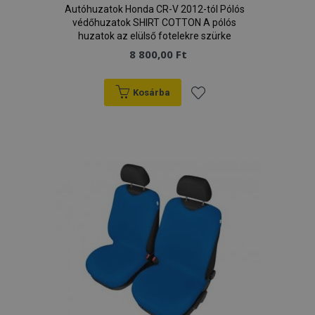
Autóhuzatok Honda CR-V 2012-tól Pólós
védőhuzatok SHIRT COTTON A pólós
huzatok az elülső fotelekre szürke
8 800,00 Ft
Kosárba
Hozzáadás
a
kívánságlistához