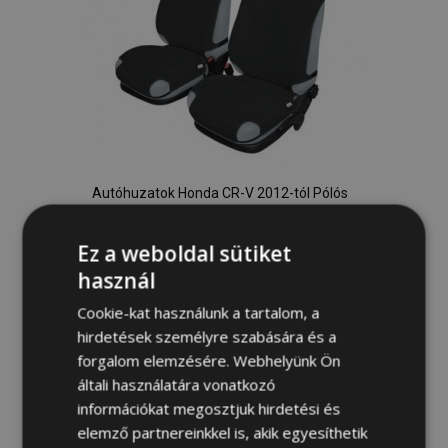
Autóhuzatok Honda CR-V 2012-tól Pólós
védőhuzatok SHIRT AIRBAG pólós
huzatot az elülső ülésekre, fekete
Ez a weboldal sütiket
9 500,00 Ft
használ
Cookie-kat használunk a tartalom, a
Kosárba
hirdetések személyre szabására és a
Hozzáadás
forgalom elemzésére. Webhelyünk Ön
általi használatára vonatkozó
a
információkat megosztjuk hirdetési és
kívánságlistához
elemző partnereinkkel is, akik egyesíthetik