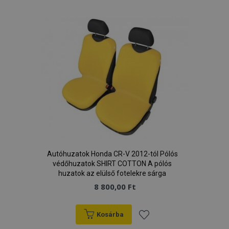
a
kívánságlistához
Autóhuzatok Honda CR-V 2012-tól Pólós
védőhuzatok SHIRT COTTON A pólós
huzatok az elülső fotelekre sárga
8 800,00 Ft
Kosárba