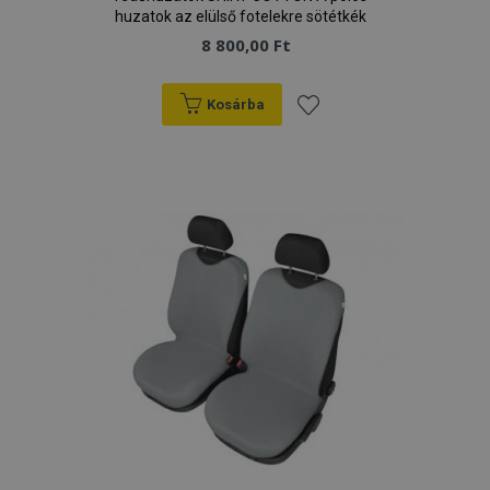
huzatok az elülső fotelekre sötétkék
8 800,00 Ft
Kosárba
Hozzáadás
a
kívánságlistához