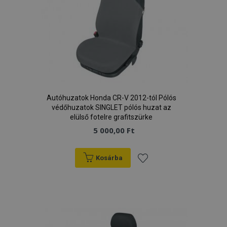
Autóhuzatok Honda CR-V 2012-tól Pólós
védőhuzatok SINGLET pólós huzat az
elülső fotelre grafitszürke
5 000,00 Ft
Kosárba
Hozzáadás
a
kívánságlistához