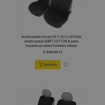
Autóhuzatok Honda CR-V 2012-tól Pólós
védőhuzatok SHIRT COTTON A pólós
huzatok az elülső fotelekre fekete
8 800,00 Ft
Kosárba
Hozzáadás
a
kívánságlistához