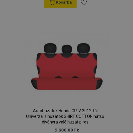
Kosárba
Hozzáadás
a
kívánságlistához
recently_viewed_product_previous
1
Adobe Inc.
www.vtvauto.hu
recently_compared_product_previous
1
Adobe Inc.
www.vtvauto.hu
Autóhuzatok Honda CR-V 2012-tól
Univerzális huzatok SHIRT COTTON hátsó
díványra való huzat piros
mage-translation-file-version
ü
Adobe Inc.
www.vtvauto.hu
9 600,00 Ft