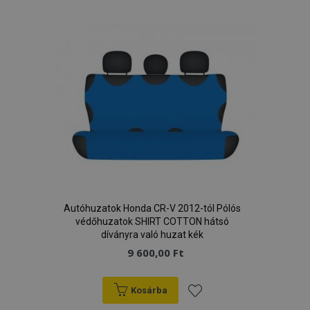
a
kívánságlistához
Google Adatvédelmi irányelvek
PHPSESSID
59 p
PHP.net
más
.vtvauto.hu
Autóhuzatok Honda CR-V 2012-tól Pólós
védőhuzatok SHIRT COTTON hátsó
díványra való huzat kék
9 600,00 Ft
Kosárba