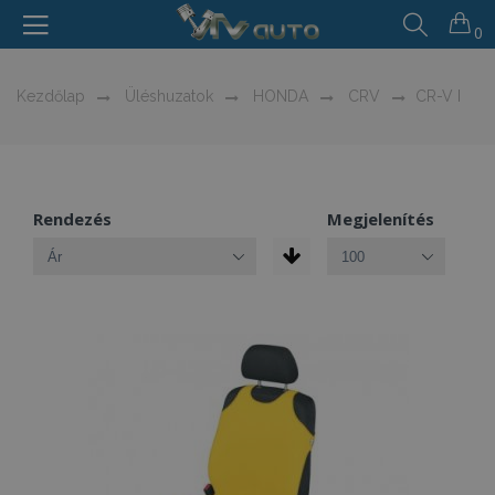
0
Kezdőlap
Üléshuzatok
HONDA
CRV
CR-V I
Rendezés
Megjelenítés