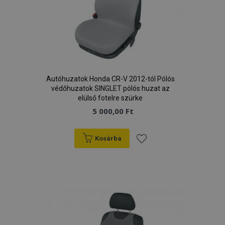
Autóhuzatok Honda CR-V 2012-tól Pólós
védőhuzatok SINGLET pólós huzat az
elülső fotelre szürke
5 000,00 Ft
Kosárba
Hozzáadás
a
kívánságlistához