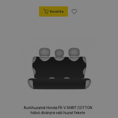
Kosárba
Hozzáadás
a
mage-messages
1
Adobe Inc.
www.vtvauto.hu
kívánságlistához
recently_viewed_product
1
Adobe Inc.
www.vtvauto.hu
Autóhuzatok Honda FR-V SHIRT COTTON
hátsó díványra való huzat fekete