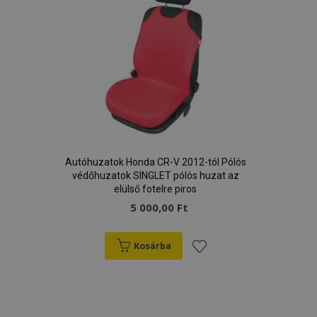
Autóhuzatok Honda CR-V 2012-tól Pólós
védőhuzatok SINGLET pólós huzat az
elülső fotelre piros
5 000,00 Ft
Kosárba
Hozzáadás
a