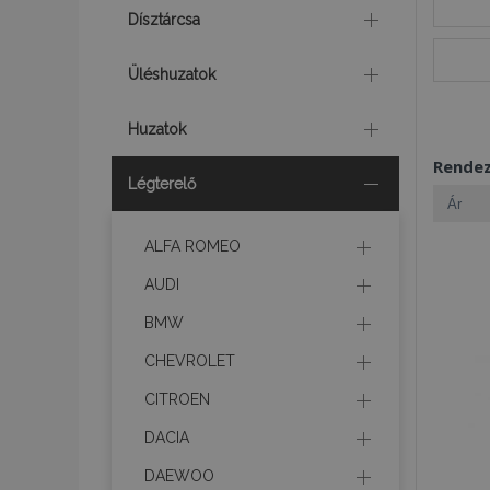
Dísztárcsa
Üléshuzatok
Huzatok
Rende
Légterelő
ALFA ROMEO
AUDI
BMW
CHEVROLET
CITROEN
DACIA
DAEWOO