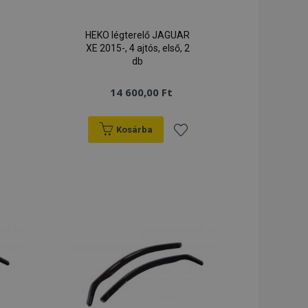
HEKO légterelő JAGUAR
XE 2015-, 4 ajtós, első, 2
db
14 600,00 Ft
Kosárba
záadás
Hozzáadás
a
ánságlistához
kívánságlistához