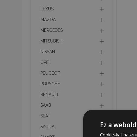
LEXUS
MAZDA
MERCEDES
MITSUBISHI
NISSAN
OPEL
PEUGEOT
PORSCHE
RENAULT
SAAB
SEAT
Ez a webold
SKODA
Cookie-kat haszn