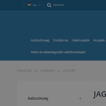
Keresés
Hu
Autószőnyeg
Dísztárcsa
Üléshuzatok
Huzatok
Motor és sebességváltó védőburkolatai
Kezdőlap
Légterelő
JAGUAR
JA
Autószőnyeg