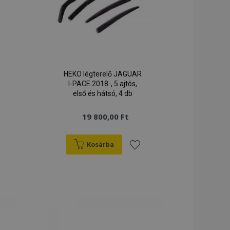
sszehasonlított
termékadatok
ipt.com szolgáltatás
e-k beleegyezési
e. Szükséges, hogy
e banner
HEKO légterelő JAGUAR
P nyelvén
I-PACE 2018-, 5 ajtós,
általános célú
első és hátsó, 4 db
ználói
tartására
gy véletlenszerűen
19 800,00 Ft
sának módja a
e jó példa arra,
ak között
t fenn.
Kosárba
Magento 2 rendszer
e, hogy a
záadás
Hozzáadás
verziója
szi, hogy ugyanazon
olódnak a
a
ánságlistához
kívánságlistához
uk, hogy
yorsítótárát a
lak gyorsabban