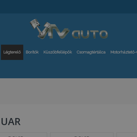
Légterelő
Borítók
Küszöbfellépők
Csomagtértálca
Motorháztető
GUAR