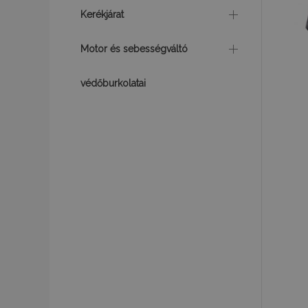
product_data_sto
Kerékjárat
Motor és sebességváltó
CookieScriptConse
védőburkolatai
PHPSESSID
Googl
X-Magento-Vary
mage-cache-stor