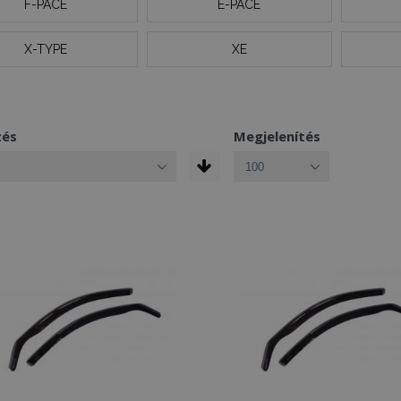
F-PACE
E-PACE
X-TYPE
XE
zés
Megjelenítés