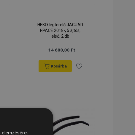
HEKO légterelő JAGUAR
I-PACE 2018-, 5 ajtós,
első, 2 db
14 600,00 Ft
Kosárba
záadás
Hozzáadás
a
ánságlistához
kívánságlistához
m elemzésére.