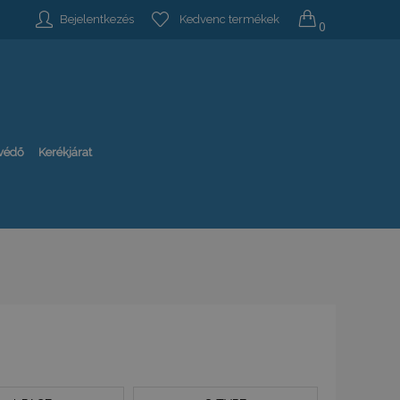
Bejelentkezés
Kedvenc termékek
0
-védő
Kerékjárat