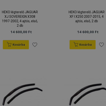
HEKO légterelő JAGUAR
HEKO légterelő JAGUAR
XJ SOVEREIGN X308
XF I X250 2007-2015, 4
1997-2002, 4 ajtós, első,
ajtós, első, 2 db
2 db
14 600,00 Ft
14 600,00 Ft
Kosárba
Kosárba
Hozzáadás
Hoz
a
a
kívánságlistához
kív