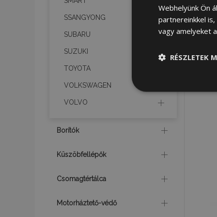
SMART
Webhelyünk Ön ál
SSANGYONG
partnereinkkel is
vagy amelyeket a 
SUBARU
SUZUKI
RÉSZLETEK M
TOYOTA
VOLKSWAGEN
Elengedhetet
szüksége
VOLVO
Borítók
Küszöbfellépők
Csomagtértálca
Az elengedhetetlenül
a fiókkezelést. A we
Motorháztető-védő
Név