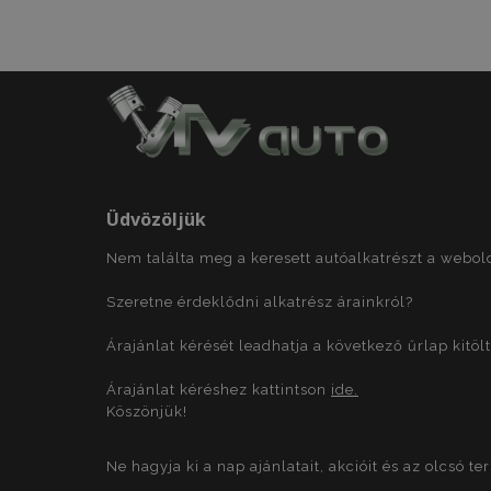
section_data_ids
Név
Név
Szol
Név
mage-translation-
Dom
Üdvözöljük
storage
_ga
test_cookie
Goo
.dou
Nem találta meg a keresett autóalkatrészt a webo
form_key
Szeretne érdeklődni alkatrész árainkról?
IDE
Goo
.dou
mage-cache-
Árajánlat kérését leadhatja a következő űrlap kitöl
storage-section-
_gid
invalidation
_gcl_au
Goo
Árajánlat kéréshez kattintson
ide.
form_key
.vtv
_ga_NJZ1FP2TFH
Köszönjük!
_gat
_fbp
Met
Ne hagyja ki a nap ajánlatait, akcióit és az olcsó t
Inc.