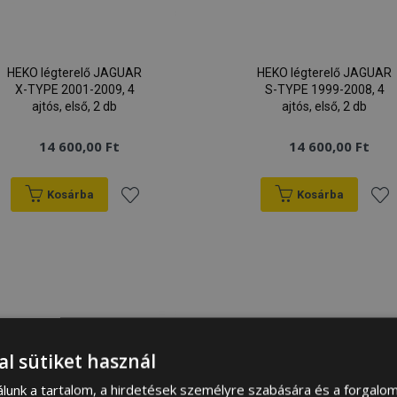
HEKO légterelő JAGUAR
HEKO légterelő JAGUAR
X-TYPE 2001-2009, 4
S-TYPE 1999-2008, 4
ajtós, első, 2 db
ajtós, első, 2 db
14 600,00 Ft
14 600,00 Ft
Kosárba
Kosárba
Hozzáadás
Hoz
a
a
kívánságlistához
kív
al sütiket használ
álunk a tartalom, a hirdetések személyre szabására és a forgalo