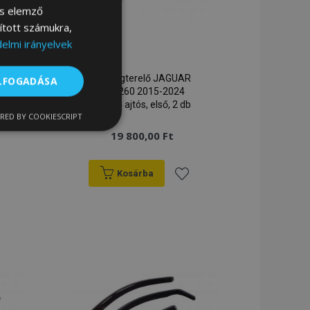
és elemző
sított számukra,
elmi irányelvek
HEKO légterelő JAGUAR
ELFOGADÁSA
XF II X260 2015-2024
sedan, 4 ajtós, első, 2 db
RED BY COOKIESCRIPT
nkcionalitás
19 800,00 Ft
Kosárba
záadás
Hozzáadás
a
ánságlistához
kívánságlistához
ói bejelentkezést és