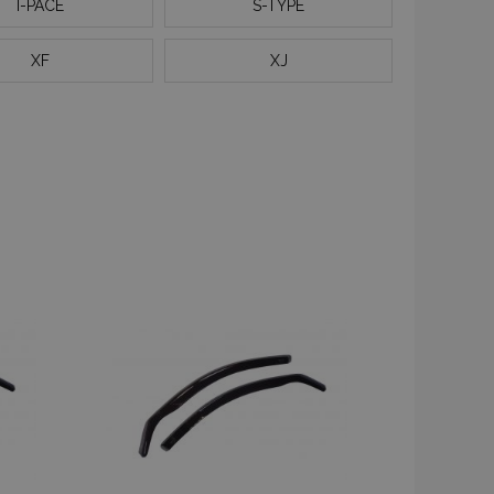
I-PACE
S-TYPE
XF
XJ