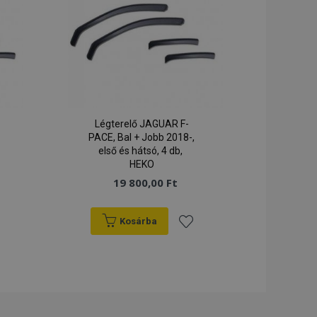
 váltja ki a helyi
r a
a sütit, az
a helyi tárhelyet,
lítja.
egtekintett
 tárolja az
ben.
tt termékek
a könnyű navigáció
Légterelő JAGUAR F-
PACE, Bal + Jobb 2018-,
első és hátsó, 4 db,
yi tárhelyen követi
 ha a Fordítási
HEKO
figurálva (Fordítás
19 800,00 Ft
ló számára
ket és egyéb
Kosárba
okie-hozzájárulási
baüzeneteket. Az
l, miután
záadás
Hozzáadás
a
ett termékek
zerű navigáció
ánságlistához
kívánságlistához
lított termékek