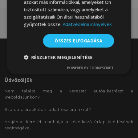
azokat más információkkal, amelyeket Ön
biztosított számukra, vagy amelyeket a
szolgáltatásaik Ön általi használatából
gyűjtöttek össze.
Adatvédelmi irányelvek
ÖSSZES ELFOGADÁSA
RÉSZLETEK MEGJELENÍTÉSE
POWERED BY COOKIESCRIPT
Elengedhetetlenül
Teljesítmény
szükséges
Üdvözöljük
Nem találta meg a keresett autóalkatrészt a
weboldalunkon?
Célzás
Funkcionalitás
Szeretne érdeklődni alkatrész árainkról?
Árajánlat kérését leadhatja a következő űrlap kitöltésének
segítségével.