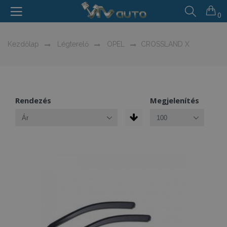
0
Kezdőlap
Légterelő
OPEL
CROSSLAND X
Rendezés
Megjelenítés