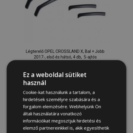
Légterelő OPEL CROSSLAND X, Bal + Jobb
2017-, első és hátsó, 4 db, 5-ajtós
19 800,00 Ft
Ez a weboldal sütiket
használ
Kosárba
Hozzáadás
Cookie-kat használunk a tartalom, a
hirdetések személyre szabására és a
a
forgalom elemzésére. Webhelyünk Ön
általi használatára vonatkozó
kívánságlistához
információkat megosztjuk hirdetési és
elemző partnereinkkel is, akik egyesíthetik