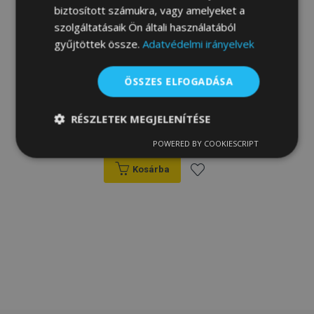
biztosított számukra, vagy amelyeket a
szolgáltatásaik Ön általi használatából
gyűjtöttek össze.
Adatvédelmi irányelvek
ÖSSZES ELFOGADÁSA
Autó gumiszőnyeg MAZDA PREMACY II 4
db 2005-2010
RÉSZLETEK MEGJELENÍTÉSE
14 200,00 Ft
POWERED BY COOKIESCRIPT
Elengedhetetlenül
Teljesítmény
szükséges
Kosárba
Hozzáadás
Célzás
Funkcionalitás
a
kívánságlistához
Elengedhetetlenül szükséges
Teljesítmény