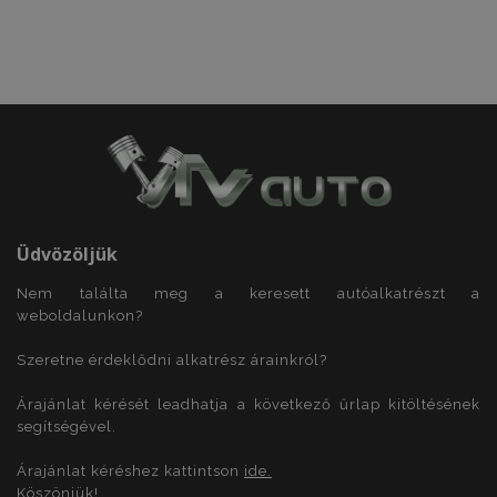
Célzás
Funkcionalitás
Az elengedhetetlenül szükséges sütik lehetővé
teszik a webhely alapvető funkcióit, például a
felhasználói bejelentkezést és a fiókkezelést. A
weboldal nem használható megfelelően az
elengedhetetlenül szükséges sütik nélkül.
Szolgáltató
/
Név
Le
Domain
product_data_storage
1
Adobe Inc.
www.vtvauto.hu
Üdvözöljük
Nem találta meg a keresett autóalkatrészt a
weboldalunkon?
Szeretne érdeklődni alkatrész árainkról?
CookieScriptConsent
4 hé
CookieScript
www.vtvauto.hu
Árajánlat kérését leadhatja a következő űrlap kitöltésének
segítségével.
Árajánlat kéréshez kattintson
ide.
Köszönjük!