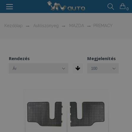
0
Kezdőlap
Autószőnyeg
MAZDA
PREMACY
Rendezés
Megjelenítés