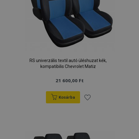
RS univerzális textil autó üléshuzat kék,
kompatibilis Chevrolet Matiz
21 600,00 Ft
Kosárba
Hozzáadás
a
kívánságlistához