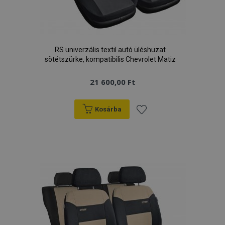
RS univerzális textil autó üléshuzat
sötétszürke, kompatibilis Chevrolet Matiz
21 600,00 Ft
Kosárba
Hozzáadás
a
kívánságlistához