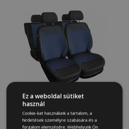
a
kívánságlistához
Ez a weboldal sütiket
ROYAL univerzális textil autó üléshuzat
használ
kék, kompatibilis Chevrolet Matiz
Cookie-kat használunk a tartalom, a
22 200,00 Ft
hirdetések személyre szabására és a
forgalom elemzésére. Webhelyünk Ön