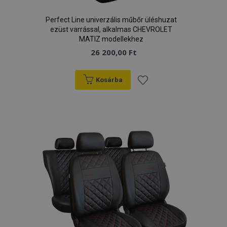
Perfect Line univerzális műbőr üléshuzat
ezüst varrással, alkalmas CHEVROLET
MATIZ modellekhez
26 200,00 Ft
Google Adatvédelmi irányelvek
Kosárba
PHPSESSID
59 p
PHP.net
Hozzáadás
más
.vtvauto.hu
a
kívánságlistához