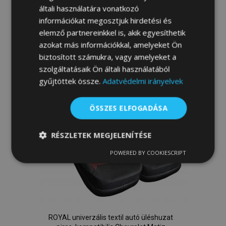
Kosárba
általi használatára vonatkozó
információkat megosztjuk hirdetési és
Hozzáadás
elemző partnereinkkel is, akik egyesíthetik
a
azokat más információkkal, amelyeket Ön
biztosított számukra, vagy amelyeket a
kívánságlistához
szolgáltatásaik Ön általi használatából
gyűjtöttek össze.
Adatvédelmi irányelvek
ÖSSZES ELFOGADÁSA
RÉSZLETEK MEGJELENÍTÉSE
POWERED BY COOKIESCRIPT
Elengedhetetlenül
Teljesítmény
szükséges
Célzás
Funkcionalitás
ROYAL univerzális textil autó üléshuzat