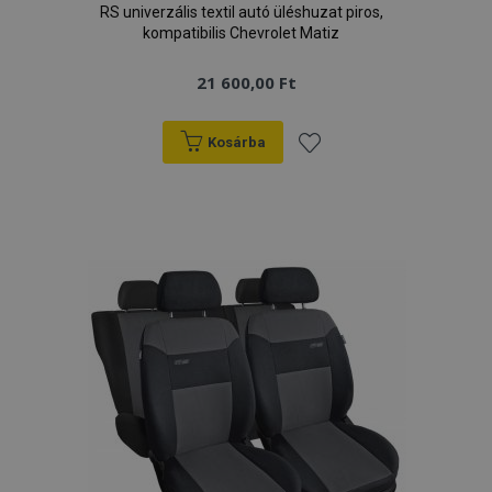
RS univerzális textil autó üléshuzat piros,
kompatibilis Chevrolet Matiz
21 600,00 Ft
Kosárba
Hozzáadás
a
kívánságlistához