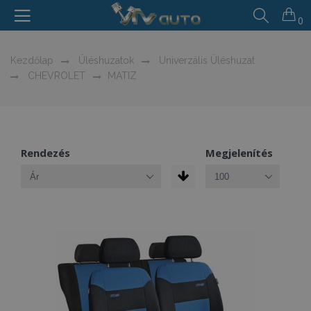
0
Kezdőlap
Üléshuzatok
Univerzális Üléshuzat
CHEVROLET
MATIZ
Rendezés
Megjelenítés