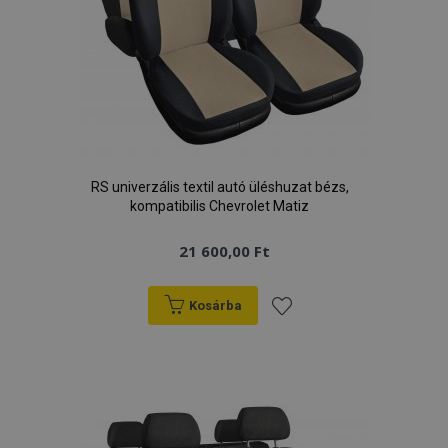
RS univerzális textil autó üléshuzat bézs,
kompatibilis Chevrolet Matiz
21 600,00 Ft
Kosárba
Hozzáadás
a
kívánságlistához