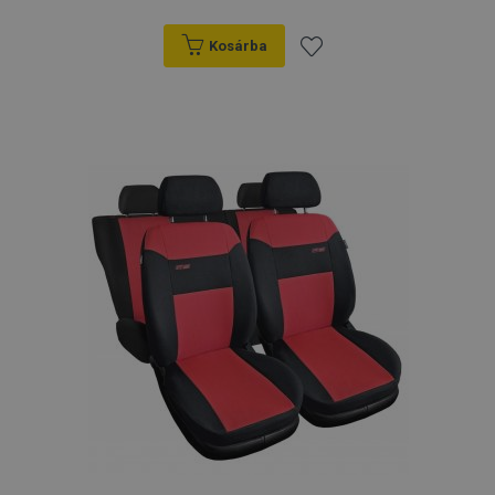
Kosárba
Hozzáadás
a
kívánságlistához