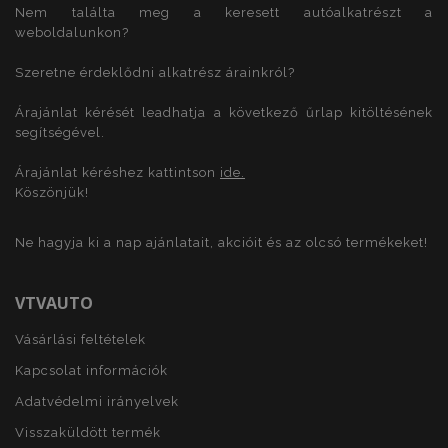
Nem találta meg a keresett autóalkatrészt a
használja, mint
például valós
weboldalunkon?
idejű
ajánlattétel
harmadik fél
Szeretne érdeklődni alkatrész árainkról?
hirdetőitől
Árajánlat kérését leadhatja a következő űrlap kitöltésének
segítségével.
Árajánlat kéréshez kattintson
ide.
Köszönjük!
Ne hagyja ki a nap ajánlatait, akcióit és az olcsó termékeket!
VTVAUTO
Vásárlási feltételek
Kapcsolat információk
Adatvédelmi irányelvek
Visszaküldött termék