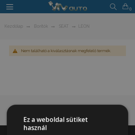
0
Kezdőlap
Borítók
SEAT
LEON
Nem található a kiválasztásnak megfelelő termék.
Ez a weboldal sütiket
használ