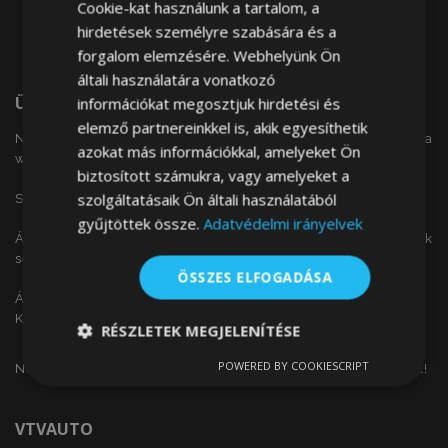
Cookie-kat használunk a tartalom, a
hirdetések személyre szabására és a
forgalom elemzésére. Webhelyünk Ön
általi használatára vonatkozó
Üdvözöljük
információkat megosztjuk hirdetési és
elemző partnereinkkel is, akik egyesíthetik
Nem találta meg a keresett autóalkatrészt a
azokat más információkkal, amelyeket Ön
weboldalunkon?
biztosított számukra, vagy amelyeket a
szolgáltatásaik Ön általi használatából
Szeretne érdeklődni alkatrész árainkról?
gyűjtöttek össze.
Adatvédelmi irányelvek
Árajánlat kérését leadhatja a következő űrlap kitöltésének
segítségével.
ÖSSZES ELFOGADÁSA
Árajánlat kéréshez kattintson
ide.
Köszönjük!
RÉSZLETEK MEGJELENÍTÉSE
POWERED BY COOKIESCRIPT
Ne hagyja ki a nap ajánlatait, akcióit és az olcsó termékeket!
Elengedhetetlenül
Teljesítmény
szükséges
VTVAUTO