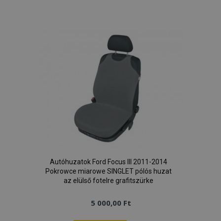
Hozzáadás
a
kívánságlistához
Autóhuzatok Ford Focus III 2011-2014
Pokrowce miarowe SINGLET pólós huzat
az elülső fotelre grafitszürke
5 000,00 Ft