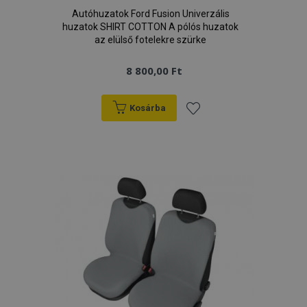
Autóhuzatok Ford Fusion Univerzális
huzatok SHIRT COTTON A pólós huzatok
az elülső fotelekre szürke
8 800,00 Ft
Kosárba
Hozzáadás
a
kívánságlistához