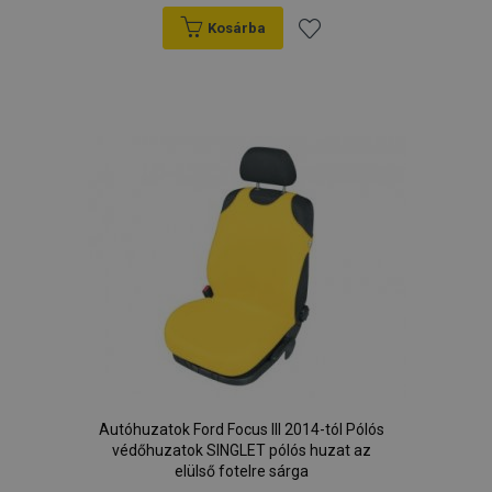
Kosárba
Hozzáadás
a
kívánságlistához
Autóhuzatok Ford Focus III 2014-tól Pólós
védőhuzatok SINGLET pólós huzat az
elülső fotelre sárga