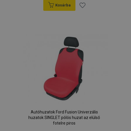
Kosárba
Hozzáadás
a
kívánságlistához
Autóhuzatok Ford Fusion Univerzális
huzatok SINGLET pólós huzat az elülső
fotelre piros