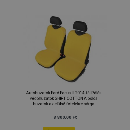
a
X-Magento-Vary
1
Adobe Inc.
www.vtvauto.hu
kívánságlistához
mage-cache-storage
1
Adobe Inc.
www.vtvauto.hu
Autóhuzatok Ford Focus III 2014-tól Pólós
védőhuzatok SHIRT COTTON A pólós
huzatok az elülső fotelekre sárga
8 800,00 Ft
mage-cache-sessid
1
Adobe Inc.
www.vtvauto.hu