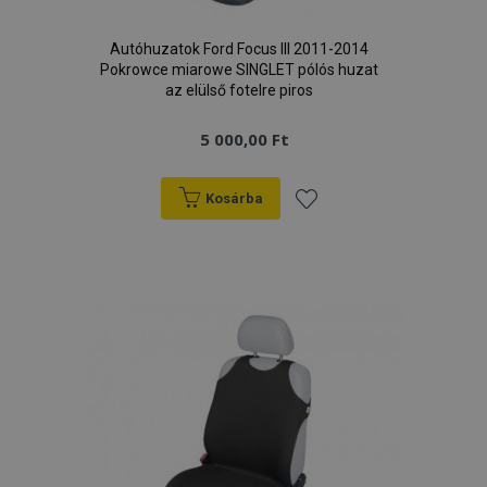
Autóhuzatok Ford Focus III 2011-2014
Pokrowce miarowe SINGLET pólós huzat
az elülső fotelre piros
5 000,00 Ft
Kosárba
Hozzáadás
a
kívánságlistához