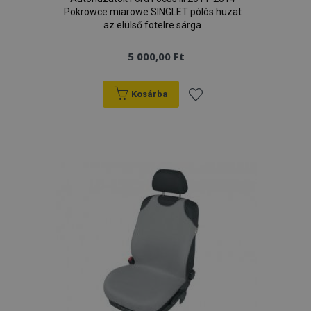
Pokrowce miarowe SINGLET pólós huzat
az elülső fotelre sárga
5 000,00 Ft
Kosárba
Hozzáadás
a
kívánságlistához