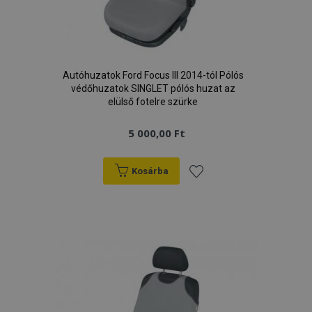
Autóhuzatok Ford Focus III 2014-tól Pólós
védőhuzatok SINGLET pólós huzat az
elülső fotelre szürke
5 000,00 Ft
Kosárba
Hozzáadás
a
kívánságlistához