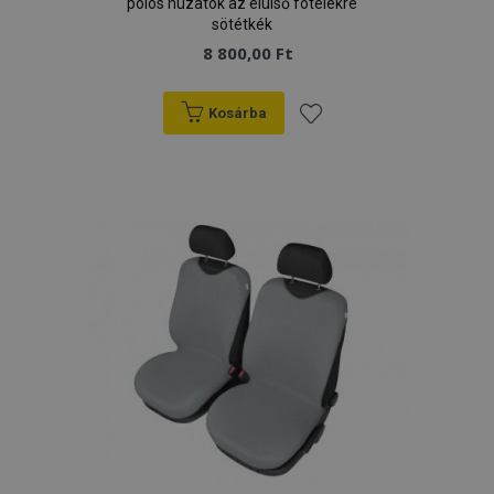
pólós huzatok az elülső fotelekre
sötétkék
8 800,00 Ft
Kosárba
Hozzáadás
a
kívánságlistához