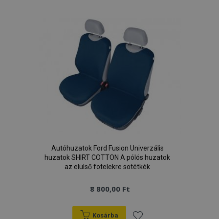
hirdetőitől
a
kívánságlistához
Autóhuzatok Ford Fusion Univerzális
huzatok SHIRT COTTON A pólós huzatok
az elülső fotelekre sötétkék
8 800,00 Ft
Kosárba