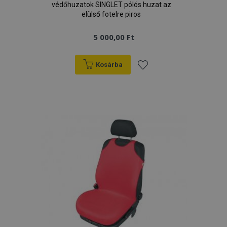
védőhuzatok SINGLET pólós huzat az
elülső fotelre piros
5 000,00 Ft
Kosárba
Hozzáadás
a
kívánságlistához