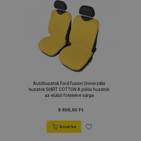
kívánságlistához
Google Adatvédelmi irányelvek
PHPSESSID
59 p
PHP.net
más
.vtvauto.hu
Autóhuzatok Ford Fusion Univerzális
huzatok SHIRT COTTON A pólós huzatok
az elülső fotelekre sárga
8 800,00 Ft
Kosárba
Hozzáadás