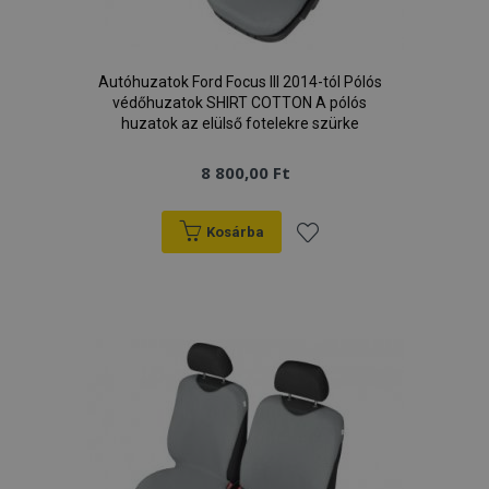
Autóhuzatok Ford Focus III 2014-tól Pólós
védőhuzatok SHIRT COTTON A pólós
huzatok az elülső fotelekre szürke
8 800,00 Ft
Kosárba
Hozzáadás
a
kívánságlistához