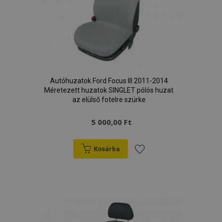
Autóhuzatok Ford Focus III 2011-2014
Méretezett huzatok SINGLET pólós huzat
az elülső fotelre szürke
5 000,00 Ft
Kosárba
Hozzáadás
a
kívánságlistához