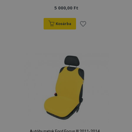
5 000,00 Ft
Kosárba
Hozzáadás
a
kívánságlistához
Autóhuzatok Ford Focus III 2011-2014