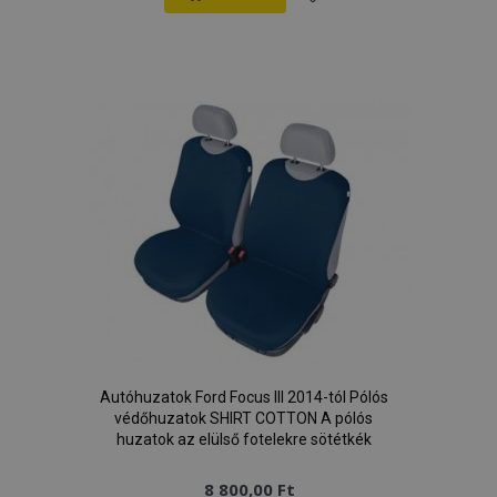
Hozzáadás
a
kívánságlistához
Autóhuzatok Ford Focus III 2014-tól Pólós
védőhuzatok SHIRT COTTON A pólós
huzatok az elülső fotelekre sötétkék
8 800,00 Ft