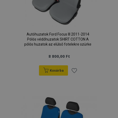
Autóhuzatok Ford Focus III 2011-2014
Pólós védőhuzatok SHIRT COTTON A
pólós huzatok az elülső fotelekre szürke
8 800,00 Ft
Kosárba
Hozzáadás
a
kívánságlistához