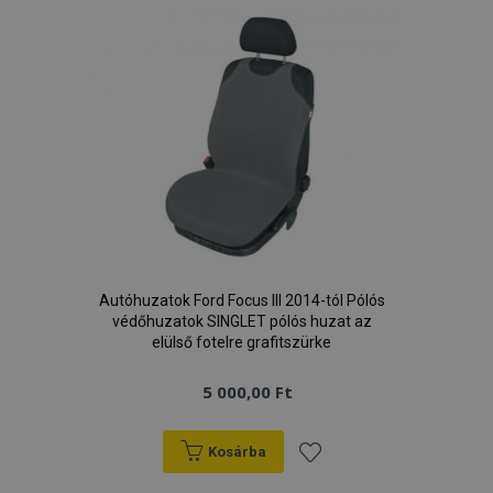
kívánságlistához
Autóhuzatok Ford Focus III 2014-tól Pólós
védőhuzatok SINGLET pólós huzat az
elülső fotelre grafitszürke
5 000,00 Ft
Kosárba