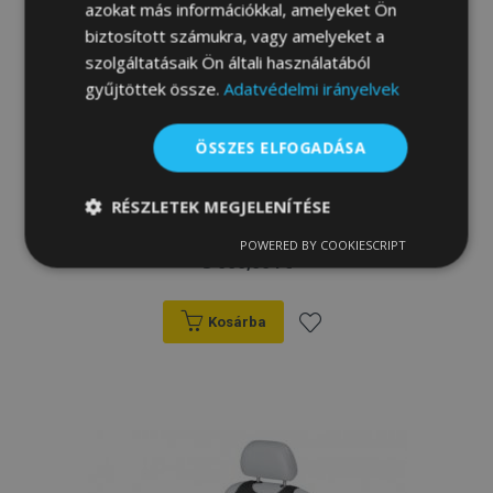
azokat más információkkal, amelyeket Ön
biztosított számukra, vagy amelyeket a
szolgáltatásaik Ön általi használatából
gyűjtöttek össze.
Adatvédelmi irányelvek
ÖSSZES ELFOGADÁSA
Autóhuzatok Ford Focus III 2014-tól Pólós
védőhuzatok SINGLET pólós huzat az
RÉSZLETEK MEGJELENÍTÉSE
elülső fotelre fekete
POWERED BY COOKIESCRIPT
Elengedhetetlenül
Teljesítmény
5 000,00 Ft
szükséges
Kosárba
Célzás
Funkcionalitás
Hozzáadás
a
kívánságlistához