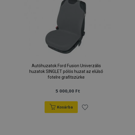
Autóhuzatok Ford Fusion Univerzális
huzatok SINGLET pólós huzat az elülső
fotelre grafitszürke
5 000,00 Ft
Kosárba
Hozzáadás
a