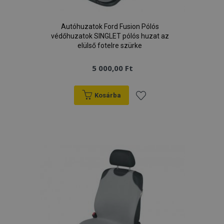
Autóhuzatok Ford Fusion Pólós
védőhuzatok SINGLET pólós huzat az
elülső fotelre szürke
5 000,00 Ft
Kosárba
Hozzáadás
a
kívánságlistához