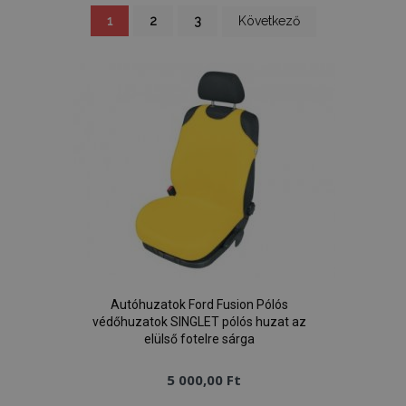
Oldal
You're
Oldal
Oldal
Oldal
1
2
3
Következő
currently
reading
page
Autóhuzatok Ford Fusion Pólós
védőhuzatok SINGLET pólós huzat az
elülső fotelre sárga
5 000,00 Ft