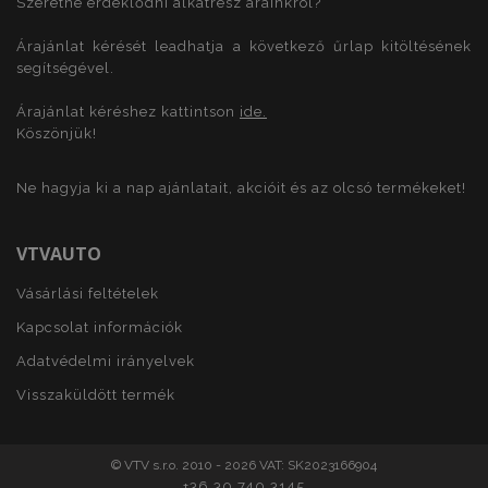
Szeretne érdeklődni alkatrész árainkról?
mage-translation-file-version
ü
Adobe Inc.
www.vtvauto.hu
Árajánlat kérését leadhatja a következő űrlap kitöltésének
segítségével.
Árajánlat kéréshez kattintson
ide.
Köszönjük!
mage-messages
1
Adobe Inc.
Ne hagyja ki a nap ajánlatait, akcióit és az olcsó termékeket!
www.vtvauto.hu
VTVAUTO
Vásárlási feltételek
Kapcsolat információk
Adatvédelmi irányelvek
Visszaküldött termék
recently_viewed_product
1
Adobe Inc.
© VTV s.r.o. 2010 - 2026 VAT: SK2023166904
www.vtvauto.hu
+36 30 740 3145