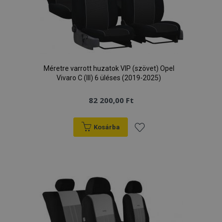
Méretre varrott huzatok VIP (szövet) Opel
Vivaro C (III) 6 üléses (2019-2025)
82 200,00 Ft
Kosárba
Hozzáadás
a
kívánságlistához