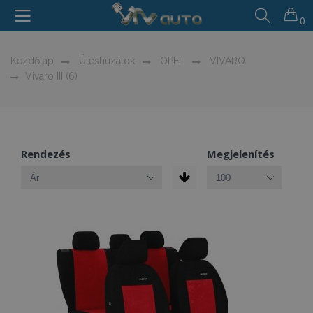
0
Kezdőlap
Üléshuzatok
OPEL
VIVARO
Vivaro III (6)
Rendezés
Megjelenítés