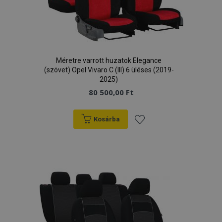
Méretre varrott huzatok Elegance
(szövet) Opel Vivaro C (III) 6 üléses (2019-
2025)
80 500,00 Ft
Kosárba
Hozzáadás
a
kívánságlistához