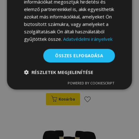
információkat megosztjuk hirdetési és
elemző partnereinkkel is, akik egyesíthetik
azokat más információkkal, amelyeket Ön
biztosított számukra, vagy amelyeket a
szolgáltatásaik Ön általi használatából
gyűjtöttek össze.
Adatvédelmi irányelvek
ÖSSZES ELFOGADÁSA
Méretre varrott huzatok FORCED (eco-
bőr) Opel Vivaro C (III) 6 üléses (2019-
RÉSZLETEK MEGJELENÍTÉSE
2025)
97 200,00 Ft
POWERED BY COOKIESCRIPT
Elengedhetetlenül
Teljesítmény
szükséges
Kosárba
Hozzáadás
Célzás
Funkcionalitás
a
kívánságlistához