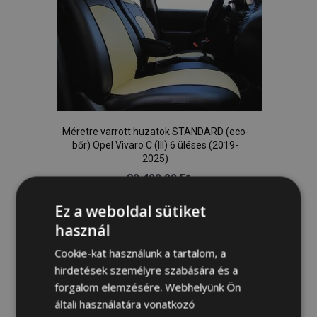
Méretre varrott huzatok STANDARD (eco-
bőr) Opel Vivaro C (III) 6 üléses (2019-
2025)
90 400,00 Ft
Ez a weboldal sütiket
Kosárba
használ
Hozzáadás
Cookie-kat használunk a tartalom, a
a
hirdetések személyre szabására és a
forgalom elemzésére. Webhelyünk Ön
kívánságlistához
általi használatára vonatkozó