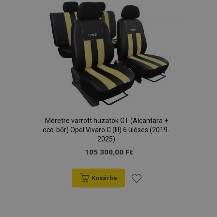
kívánságlistához
X-Magento-Vary
1
Adobe Inc.
www.vtvauto.hu
Méretre varrott huzatok GT (Alcantara +
eco-bőr) Opel Vivaro C (III) 6 üléses (2019-
2025)
105 300,00 Ft
mage-cache-storage
1
Adobe Inc.
www.vtvauto.hu
Kosárba
Hozzáadás
a