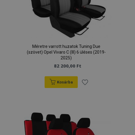
Méretre varrott huzatok Tuning Due
(szövet) Opel Vivaro C (III) 6 üléses (2019-
2025)
82 200,00 Ft
Kosárba
Hozzáadás
a
kívánságlistához