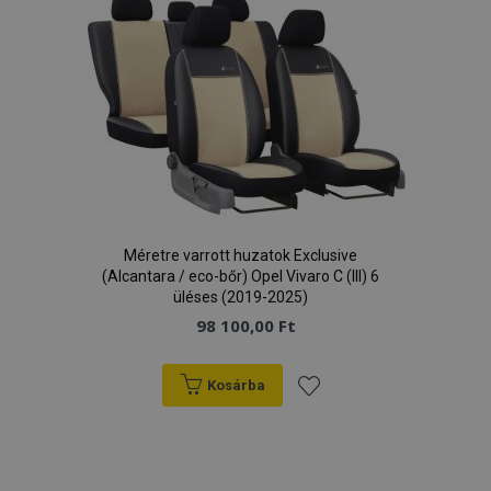
kívánságlistához
Google Adatvédelmi irányelvek
PHPSESSID
59 p
PHP.net
más
.vtvauto.hu
Méretre varrott huzatok Exclusive
(Alcantara / eco-bőr) Opel Vivaro C (III) 6
üléses (2019-2025)
98 100,00 Ft
Kosárba
Hozzáadás
a