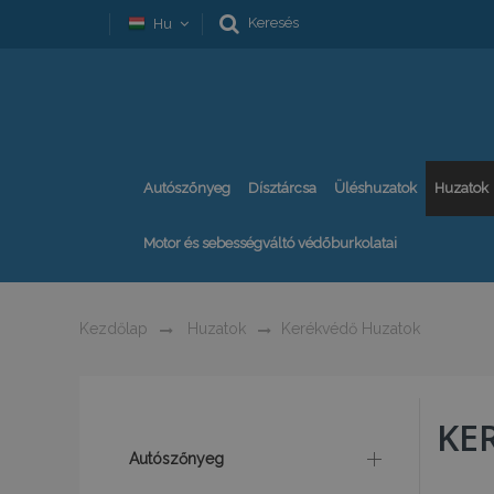
Keresés
Hu
Autószőnyeg
Dísztárcsa
Üléshuzatok
Huzatok
Motor és sebességváltó védőburkolatai
Kezdőlap
Huzatok
Kerékvédő Huzatok
KE
Autószőnyeg