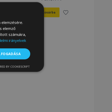
Kosárba
záadás
Hozzáadás
m elemzésére.
és elemző
a
sított számukra,
elmi irányelvek
ánságlistához
kívánságlistához
ELFOGADÁSA
RED BY COOKIESCRIPT
nkcionalitás