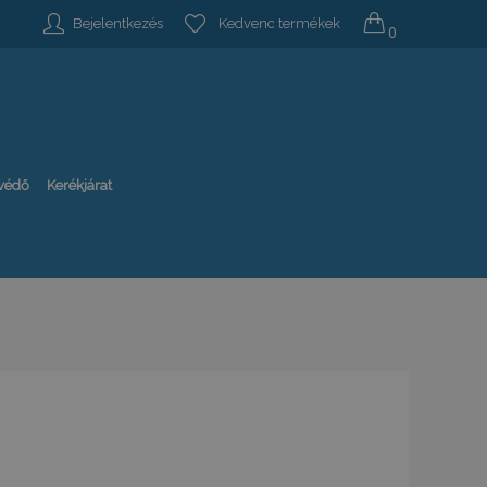
Bejelentkezés
Kedvenc termékek
0
-védő
Kerékjárat