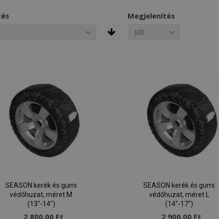
zés
Megjelenítés
SEASON kerék és gumi
SEASON kerék és gumi
védőhuzat, méret M
védőhuzat, méret L
(13"-14")
(14"-17")
2 800,00 Ft
2 900,00 Ft