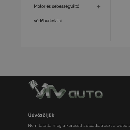
Az elengedhetetlenül
Motor és sebességváltó
a fiókkezelést. A we
védőburkolatai
Név
product_data_sto
CookieScriptConse
PHPSESSID
Googl
Üdvözöljük
X-Magento-Vary
Nem találta meg a keresett autóalkatrészt a webo