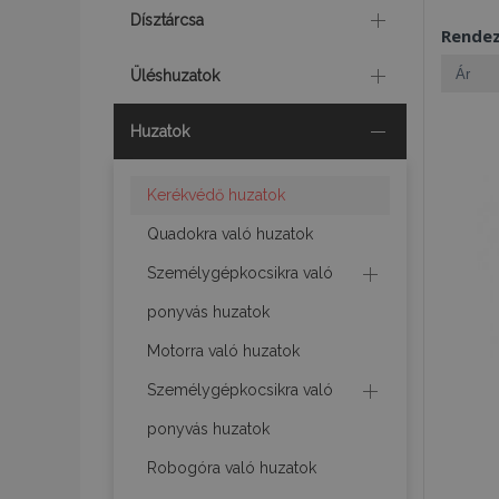
Dísztárcsa
Rende
Üléshuzatok
Huzatok
Kerékvédő huzatok
Quadokra való huzatok
Személygépkocsikra való
ponyvás huzatok
Motorra való huzatok
Személygépkocsikra való
ponyvás huzatok
Robogóra való huzatok