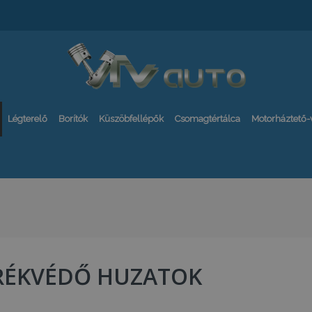
Légterelő
Borítók
Küszöbfellépők
Csomagtértálca
Motorháztető
RÉKVÉDŐ HUZATOK