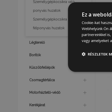
Személygépkocsikra való
ponyvás huzatok
Ez a webold
Személygépkocsikra való
Cookie-kat haszn
Webhelyünk Ön ál
félponyvás huzatok
partnereinkkel is
vagy amelyeket a 
Légterelő
RÉSZLETEK M
Borítók
Küszöbfellépők
Elengedhetet
szüksége
Csomagtértálca
Motorháztető-védő
Kerékjárat