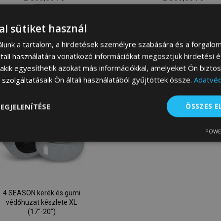
Kosárba
Kosárba
al sütiket használ
Hozzáadás
Hoz
álunk a tartalom, a hirdetések személyre szabására és a forgalo
tali használatára vonatkozó információkat megosztjuk hirdetési 
a
a
, akik egyesíthetik azokat más információkkal, amelyeket Ön bizto
szolgáltatásaik Ön általi használatából gyűjtöttek össze.
Adatvéd
kívánságlistához
kív
EGJELENÍTÉSE
ÖSSZES 
POWE
lenül
Teljesítmény
Célzás
Fu
s
4 SEASON kerék és gumi
védőhuzat készlete XL
(17"-20")
Elengedhetetlenül szükséges
Teljesítmény
Célzás
Funkcionalitás