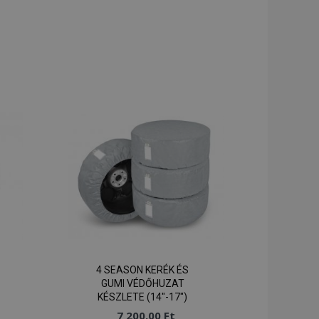
4 SEASON KERÉK ÉS
GUMI VÉDŐHUZAT
KÉSZLETE (14"-17")
7 200,00 Ft