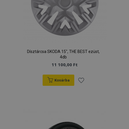
Dísztárcsa SKODA 15", THE BEST ezüst,
4db
11 100,00 Ft
Kosárba
Hozzáadás
a
kívánságlistához