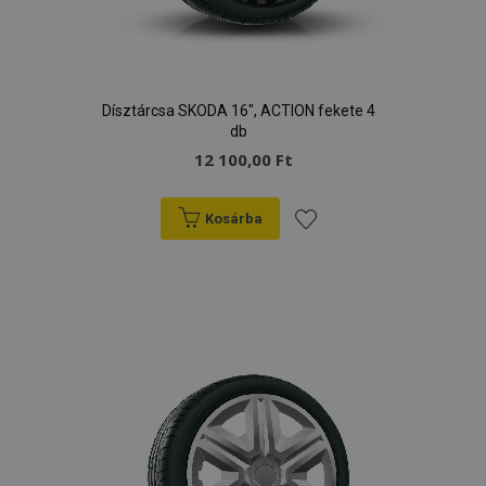
Dísztárcsa SKODA 16", ACTION fekete 4
db
12 100,00 Ft
Kosárba
Hozzáadás
a
kívánságlistához