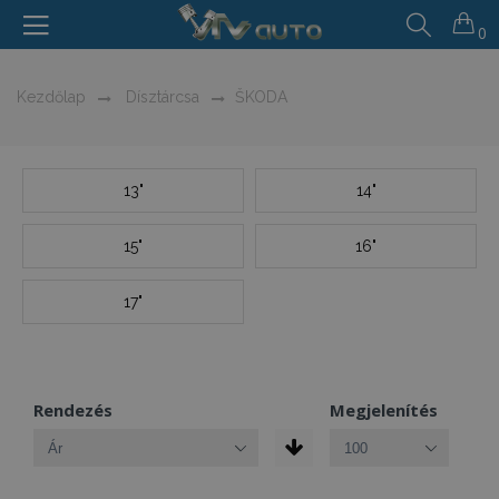
0
Kezdőlap
Dísztárcsa
ŠKODA
13"
14"
15"
16"
17"
Rendezés
Megjelenítés