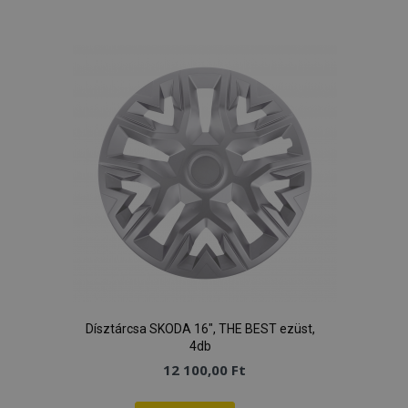
hirdetőitől
a
kívánságlistához
Dísztárcsa SKODA 16", THE BEST ezüst,
4db
12 100,00 Ft