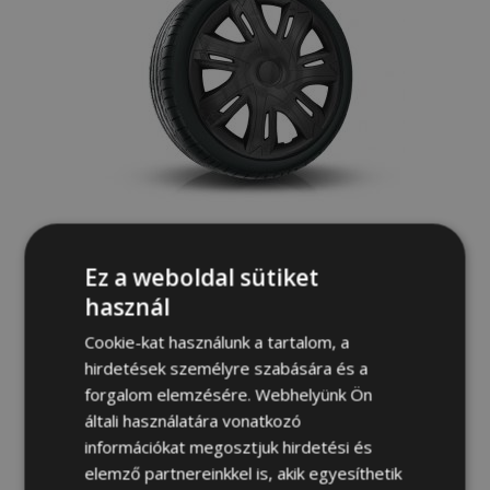
Dísztárcsa SKODA 15", N-POWER fekete-
Ez a weboldal sütiket
matt 4db
használ
11 100,00 Ft
Cookie-kat használunk a tartalom, a
hirdetések személyre szabására és a
Kosárba
forgalom elemzésére. Webhelyünk Ön
Hozzáadás
általi használatára vonatkozó
információkat megosztjuk hirdetési és
a
elemző partnereinkkel is, akik egyesíthetik