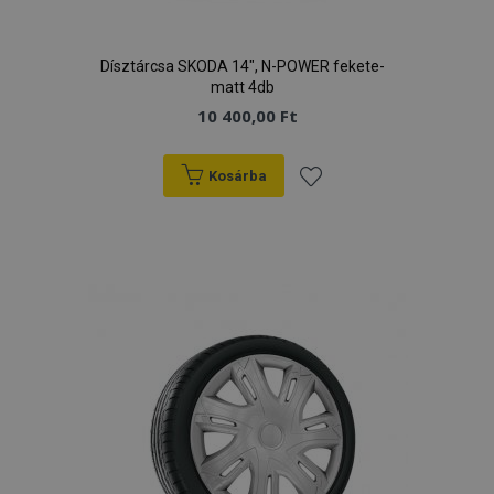
Dísztárcsa SKODA 14", N-POWER fekete-
matt 4db
10 400,00 Ft
Kosárba
Hozzáadás
a
kívánságlistához