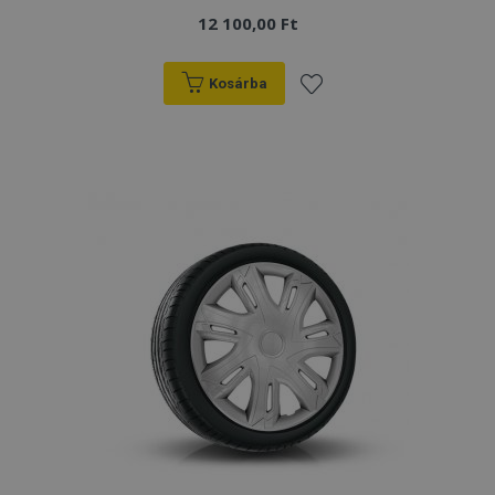
12 100,00 Ft
Kosárba
Hozzáadás
a
kívánságlistához