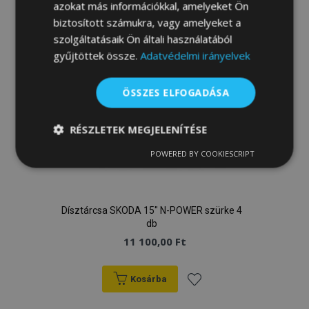
kívánságlistához
azokat más információkkal, amelyeket Ön
biztosított számukra, vagy amelyeket a
szolgáltatásaik Ön általi használatából
gyűjtöttek össze.
Adatvédelmi irányelvek
ÖSSZES ELFOGADÁSA
RÉSZLETEK MEGJELENÍTÉSE
POWERED BY COOKIESCRIPT
Elengedhetetlenül
Teljesítmény
szükséges
Dísztárcsa SKODA 15" N-POWER szürke 4
Célzás
Funkcionalitás
db
11 100,00 Ft
Kosárba
Hozzáadás