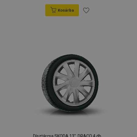
Kosárba
Hozzáadás
a
kívánságlistához
Dísztárcsa SKODA 13", DRACO 4 db