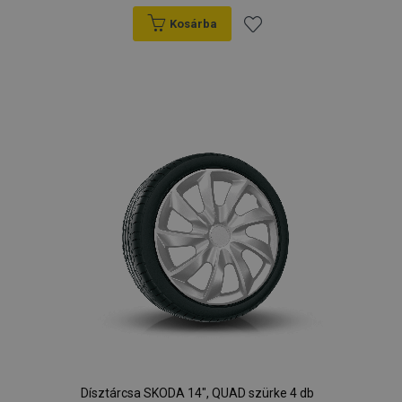
Kosárba
Hozzáadás
a
kívánságlistához
Dísztárcsa SKODA 14", QUAD szürke 4 db