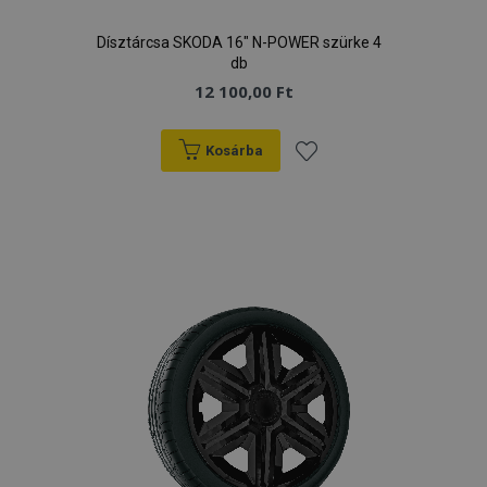
Dísztárcsa SKODA 16" N-POWER szürke 4
db
12 100,00 Ft
Kosárba
Hozzáadás
a
kívánságlistához