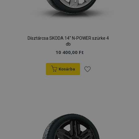
Dísztárcsa SKODA 14" N-POWER szürke 4
db
10 400,00 Ft
Kosárba
Hozzáadás
a
kívánságlistához