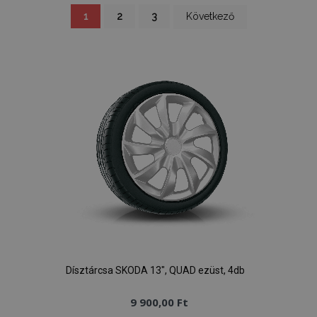
Oldal
You're
Oldal
Oldal
Oldal
1
2
3
Következő
currently
reading
page
Dísztárcsa SKODA 13", QUAD ezüst, 4db
9 900,00 Ft