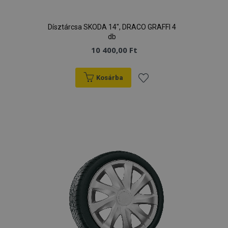
Dísztárcsa SKODA 14", DRACO GRAFFI 4
db
10 400,00 Ft
Kosárba
Hozzáadás
a
kívánságlistához