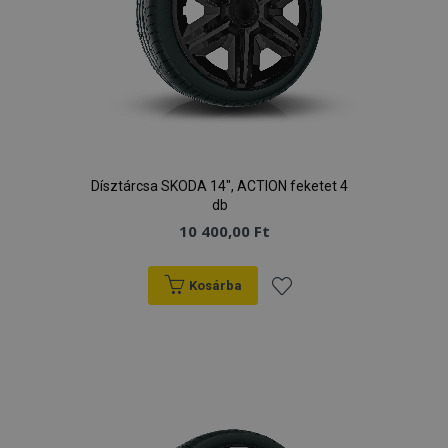
Dísztárcsa SKODA 14", ACTION feketet 4
db
10 400,00 Ft
Kosárba
Hozzáadás
a
kívánságlistához