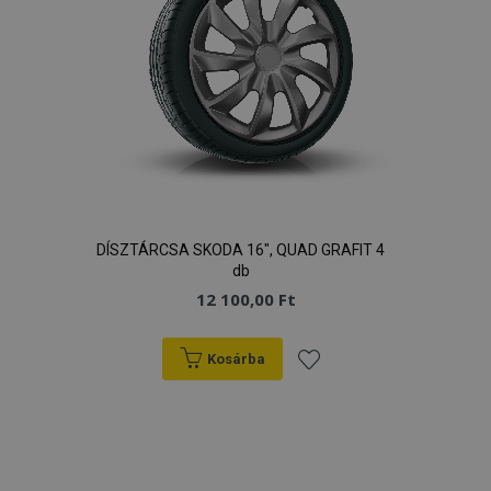
DÍSZTÁRCSA SKODA 16", QUAD GRAFIT 4
db
12 100,00 Ft
Kosárba
Hozzáadás
a
kívánságlistához