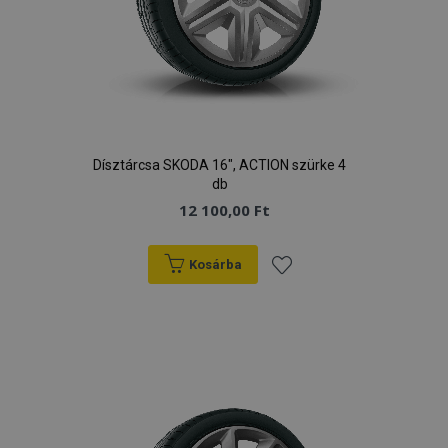
Dísztárcsa SKODA 16", ACTION szürke 4
db
12 100,00 Ft
Kosárba
Hozzáadás
a
kívánságlistához