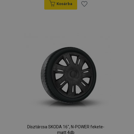
Kosárba
Hozzáadás
a
kívánságlistához
Dísztárcsa SKODA 16", N-POWER fekete-
matt 4db