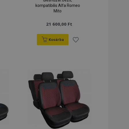
üléshuzat bézs,
kompatibilis Alfa Romeo
Mito
21 600,00 Ft
Kosárba
záadás
Hozzáadás
a
ánságlistához
kívánságlistához