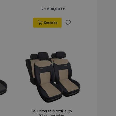
21 600,00 Ft
Kosárba
záadás
Hozzáadás
a
ánságlistához
kívánságlistához
RS univerzális textil autó