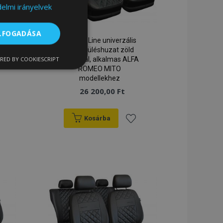
elmi irányelvek
ELFOGADÁSA
Perfect Line univerzális
műbőr üléshuzat zöld
RED BY COOKIESCRIPT
varrással, alkalmas ALFA
nkcionalitás
ROMEO MITO
modellekhez
26 200,00 Ft
Kosárba
záadás
Hozzáadás
a
ói bejelentkezést és
ánságlistához
kívánságlistához
sszehasonlított
termékadatok