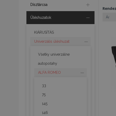
Dísztárcsa
Rende
Üléshuzatok
KIÁRUSÍTÁS
Univerzális üléshuzat
Všetky univerzálne
autopoťahy
ALFA ROMEO
33
75
145
146