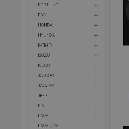
FORTHING
FSO
recently_viewed_p
HONDA
recently_compare
HYUNDAI
INFINITI
mage-translation-f
ISUZU
IVECO
mage-messages
JAECOO
JAGUAR
JEEP
recently_viewed_p
KIA
recently_compare
LADA
LADA NIVA
section_data_ids