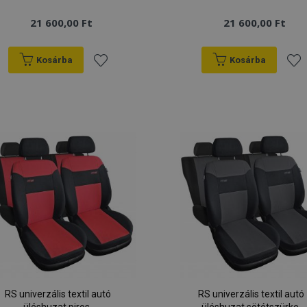
21 600,00 Ft
21 600,00 Ft
Kosárba
Kosárba
Hozzáadás
Hoz
a
a
kívánságlistához
kív
RS univerzális textil autó
RS univerzális textil autó