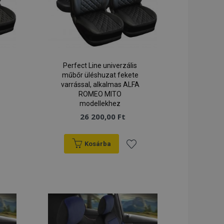
ipt.com szolgáltatás
e-k beleegyezési
e. Szükséges, hogy
e banner
P nyelvén
általános célú
Perfect Line univerzális
ználói
tartására
műbőr üléshuzat fekete
gy véletlenszerűen
varrással, alkalmas ALFA
sának módja a
ROMEO MITO
e jó példa arra,
ak között
modellekhez
t fenn.
26 200,00 Ft
Magento 2 rendszer
e, hogy a
verziója
Kosárba
szi, hogy ugyanazon
olódnak a
záadás
Hozzáadás
uk, hogy
a
yorsítótárát a
lak gyorsabban
ánságlistához
kívánságlistához
 váltja ki a helyi
r a
a sütit, az