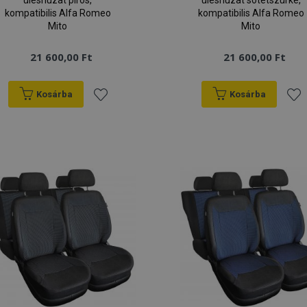
üléshuzat piros,
üléshuzat sötétszürke,
kompatibilis Alfa Romeo
kompatibilis Alfa Romeo
Mito
Mito
21 600,00 Ft
21 600,00 Ft
Kosárba
Kosárba
Hozzáadás
Hoz
a
a
kívánságlistához
kív