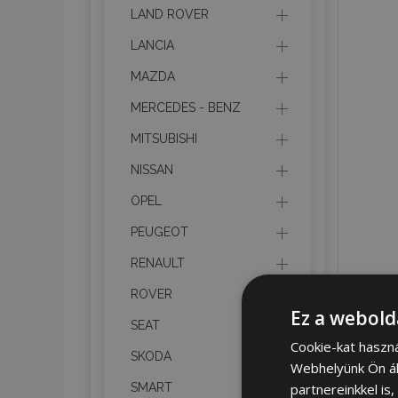
LAND ROVER
LANCIA
MAZDA
MERCEDES - BENZ
MITSUBISHI
NISSAN
OPEL
PEUGEOT
RENAULT
ROVER
Ez a webold
SEAT
Cookie-kat haszn
SKODA
Webhelyünk Ön ál
partnereinkkel is
SMART