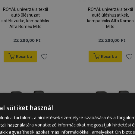
ROYAL univerzális textil
ROYAL univerzális textil
autó üléshuzat
autó üléshuzat kék,
sötétszürke, kompatibilis
kompatibilis Alfa Romeo
Alfa Romeo Mito
Mito
22 200,00 Ft
22 200,00 Ft
Kosárba
Kosárba
Hozzáadás
Hoz
a
a
kívánságlistához
kív
al sütiket használ
álunk a tartalom, a hirdetések személyre szabására és a forgalo
tali használatára vonatkozó információkat megosztjuk hirdetési 
, akik egyesíthetik azokat más információkkal, amelyeket Ön bizto