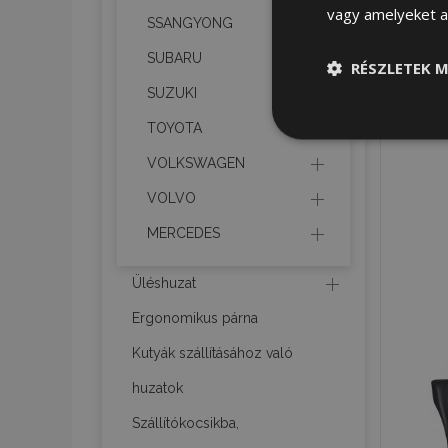
vagy amelyeket a 
SSANGYONG
SUBARU
RÉSZLETEK M
SUZUKI
Elengedhetet
TOYOTA
szüksége
VOLKSWAGEN
VOLVO
MERCEDES
Üléshuzat
Ergonomikus párna
Az elengedhetetlenül
a fiókkezelést. A we
Kutyák szállításához való
Név
huzatok
product_data_sto
Szállítókocsikba,