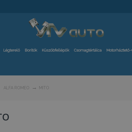
Légterelő
Borítók
Küszöbfellépők
Csomagtértálca
Motorháztető
ALFA ROMEO
MITO
TO