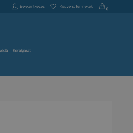
Bejelentkezés
Kedvenc termékek
0
-védő
Kerékjárat