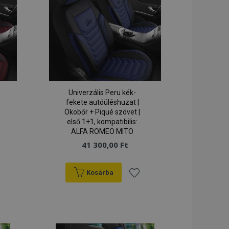
a helyi tárhelyet,
lítja.
egtekintett
 tárolja az
ben.
tt termékek
a könnyű navigáció
yi tárhelyen követi
Univerzális Peru kék-
 ha a Fordítási
figurálva (Fordítás
fekete autóüléshuzat |
Ökobőr + Piqué szövet |
első 1+1, kompatibilis:
ló számára
ket és egyéb
ALFA ROMEO MITO
okie-hozzájárulási
41 300,00 Ft
baüzeneteket. Az
l, miután
Kosárba
ett termékek
zerű navigáció
záadás
Hozzáadás
lított termékek
a
zdeményezett