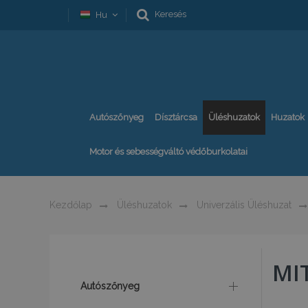
Keresés
Hu
Autószőnyeg
Dísztárcsa
Üléshuzatok
Huzatok
Motor és sebességváltó védőburkolatai
Kezdőlap
Üléshuzatok
Univerzális Üléshuzat
MI
Autószőnyeg