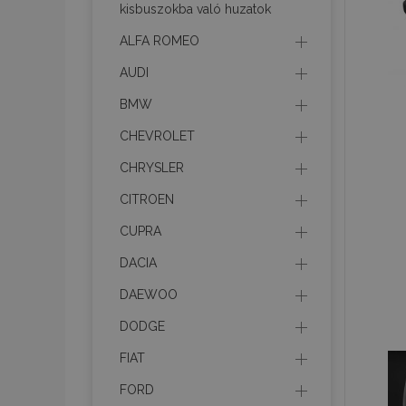
kisbuszokba való huzatok
CookieScriptConse
ALFA ROMEO
AUDI
PHPSESSID
BMW
Googl
CHEVROLET
CHRYSLER
CITROEN
X-Magento-Vary
CUPRA
DACIA
DAEWOO
mage-cache-stor
DODGE
FIAT
mage-cache-sessi
FORD