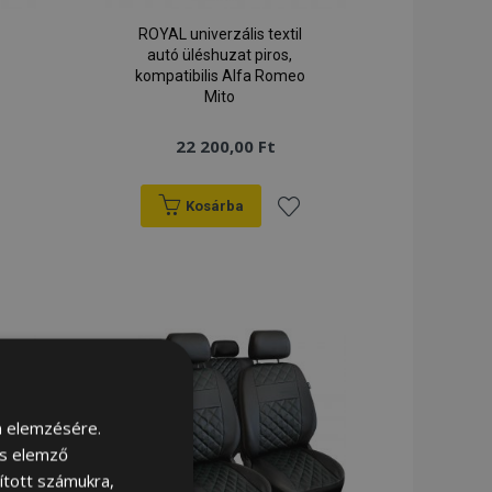
ROYAL univerzális textil
autó üléshuzat piros,
kompatibilis Alfa Romeo
Mito
22 200,00 Ft
Kosárba
záadás
Hozzáadás
a
ánságlistához
kívánságlistához
m elemzésére.
és elemző
sított számukra,