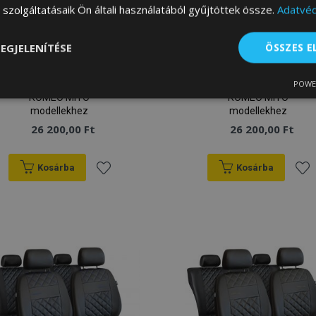
szolgáltatásaik Ön általi használatából gyűjtöttek össze.
Adatvéd
EGJELENÍTÉSE
ÖSSZES 
Perfect Line univerzális
Perfect Line univerzális
műbőr üléshuzat ezüst
műbőr üléshuzat piros
POWE
varrással, alkalmas ALFA
varrással, alkalmas ALFA
lenül
Teljesítmény
Célzás
Fu
ROMEO MITO
ROMEO MITO
s
modellekhez
modellekhez
26 200,00 Ft
26 200,00 Ft
Kosárba
Kosárba
Hozzáadás
Hoz
Elengedhetetlenül szükséges
Teljesítmény
Célzás
Funkcionalitás
a
a
 szükséges sütik lehetővé teszik a webhely alapvető funkcióit, például a felhasznál
boldal nem használható megfelelően az elengedhetetlenül szükséges sütik nélkül.
kívánságlistához
kív
Szolgáltató
/
Lejárat
Leírás
Domain
rage
1 nap
A legutóbb megtekintett / ö
Adobe Inc.
termékekhez kapcsolódó 
www.vtvauto.hu
konfigurációját tárolja.