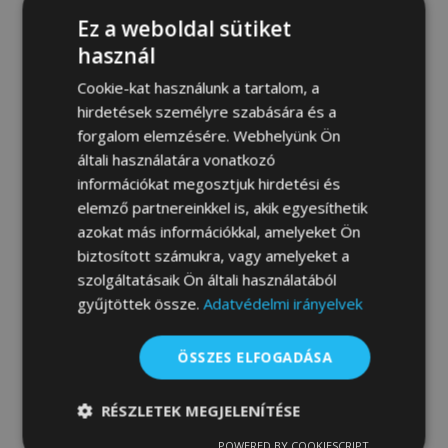
Ez a weboldal sütiket
használ
Cookie-kat használunk a tartalom, a
hirdetések személyre szabására és a
forgalom elemzésére. Webhelyünk Ön
általi használatára vonatkozó
Motorháztető-védő KIA Sorento 2010–
információkat megosztjuk hirdetési és
2012
elemző partnereinkkel is, akik egyesíthetik
27 900,00 Ft
azokat más információkkal, amelyeket Ön
biztosított számukra, vagy amelyeket a
Kosárba
szolgáltatásaik Ön általi használatából
gyűjtöttek össze.
Adatvédelmi irányelvek
Hozzáadás
a
ÖSSZES ELFOGADÁSA
kívánságlistához
RÉSZLETEK MEGJELENÍTÉSE
POWERED BY COOKIESCRIPT