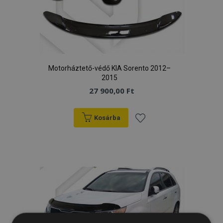
Motorháztető-védő KIA Sorento 2012–
2015
27 900,00 Ft
Kosárba
Hozzáadás
a
kívánságlistához