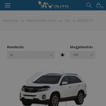
0
Kezdőlap
Motorháztető-Védő
KIA
SORENTO
Rendezés
Megjelenítés